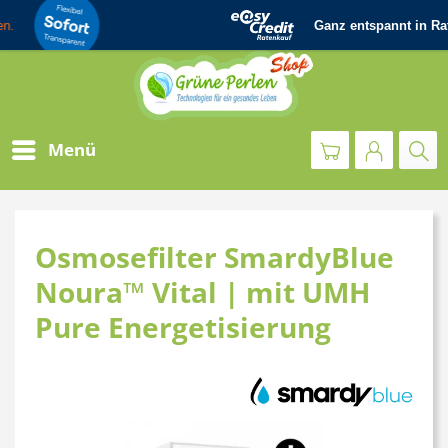
Menü
Osmosefilter SmardyBlue
Noura™ Vital | mit UMH
Pure Energetisierung