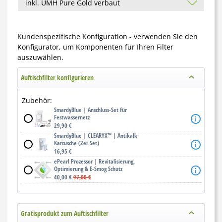
Kundenspezifische Konfiguration - verwenden Sie den
Konfigurator, um Komponenten für Ihren Filter
auszuwählen.
Auftischfilter konfigurieren
Zubehör:
SmardyBlue | Anschluss-Set für
Festwassernetz
29,90 €
SmardyBlue | CLEARYX™ | Antikalk
Kartusche (2er Set)
16,95 €
ePearl Prozessor | Revitalisierung,
Optimierung & E-Smog Schutz
40,00 €
97,00 €
Gratisprodukt zum Auftischfilter