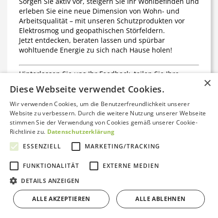
Sorgen Sie aktiv vor, steigern Sie Ihr Wohlbefinden und
erleben Sie eine neue Dimension von Wohn- und
Arbeitsqualität – mit unseren Schutzprodukten vor
Elektrosmog und geopathischen Störfeldern.
Jetzt entdecken, beraten lassen und spürbar
wohltuende Energie zu sich nach Hause holen!
Hinterlassen Sie uns Ihr Feedback, teilen Sie Ihre
×
Erfahrungen mit anderen Kundinnen und Kunden
Diese Webseite verwendet Cookies.
oder kontaktieren Sie unser Service-Team für eine
individuelle Beratung. Ihr Wohlbefinden liegt uns am
Wir verwenden Cookies, um die Benutzerfreundlichkeit unserer
Herzen!
Website zu verbessern. Durch die weitere Nutzung unserer Webseite
stimmen Sie der Verwendung von Cookies gemäß unserer Cookie-
Richtlinie zu.
Datenschutzerklärung
Häufig gestellte Fragen –
ESSENZIELL
MARKETING/TRACKING
Schutz vor Elektrosmog &
FUNKTIONALITÄT
EXTERNE MEDIEN
Kontakt aufnehmen
Störfeldern
DETAILS ANZEIGEN
ALLE AKZEPTIEREN
ALLE ABLEHNEN
Bewertungen von Trustami anzeigen
Was ist Elektrosmog und welche Quellen gibt