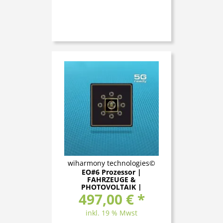
wiharmony technologies©
EO#6 Prozessor |
FAHRZEUGE &
PHOTOVOLTAIK |
wiharmony technologies
497,00 € *
inkl. 19 % Mwst