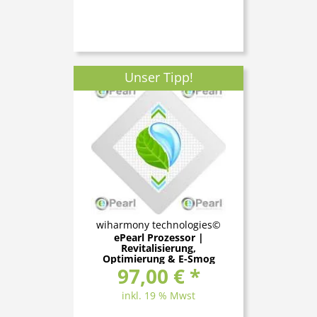
Unser Tipp!
wiharmony technologies©
ePearl Prozessor |
Revitalisierung,
Optimierung & E-Smog
97,00 € *
Schutz
inkl. 19 % Mwst