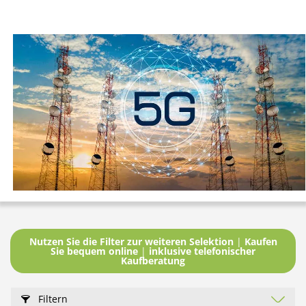
Nutzen Sie die Filter zur weiteren Selektion
|
Kaufen
Sie bequem online
|
inklusive telefonischer
Kaufberatung
Filtern