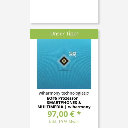
Unser Tipp!
wiharmony technologies©
EO#5 Prozessor |
SMARTPHONES &
MULTIMEDIA | wiharmony
97,00 € *
technologies
inkl. 19 % Mwst