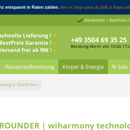
Merkzettel | BestPreis 
schnelle Lieferung !
+49 3504 69 35 25
BestPreis Garantie !
Beratung Mo-Fr von 10:00-17:
Versand frei ab 98€ !
Wasseraufbereitung
Körper & Energie
% Sale
rosmog & Störfeldern
LROUNDER | wiharmony technolo