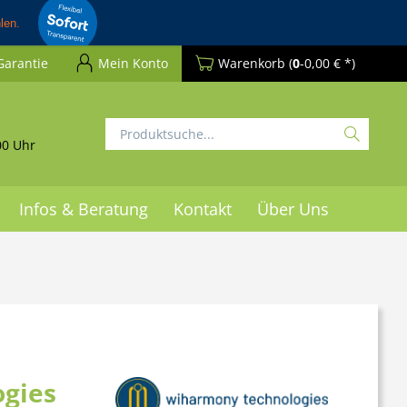
Garantie
Mein Konto
Warenkorb
(
0
-0,00 € *)
00 Uhr
Infos & Beratung
Kontakt
Über Uns
gies