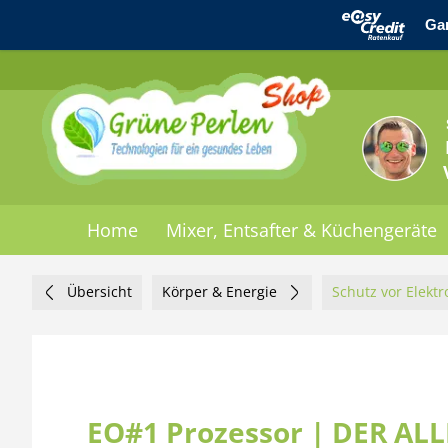
Home
Mixer, Entsafter & Küchengeräte
Übersicht
Körper & Energie
Schutz vor Elekt
EO#1 Prozessor | DER AL