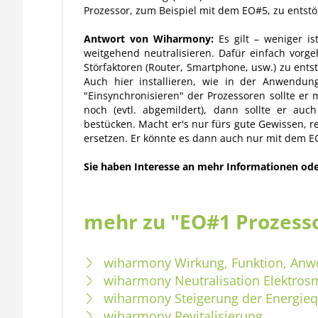
Prozessor, zum Beispiel mit dem EO#5, zu entstö
Antwort von Wiharmony:
Es gilt – weniger is
weitgehend neutralisieren.
Dafür einfach vorg
Störfaktoren (Router, Smartphone, usw.) zu entst
Auch hier installieren, wie in der Anwendun
"Einsynchronisieren" der Prozessoren sollte er
noch (evtl. abgemildert), dann sollte er au
bestücken.
Macht er's nur fürs gute Gewissen, re
ersetzen. Er könnte es dann auch nur mit dem EO
Sie haben Interesse an mehr Informationen od
mehr zu "EO#1 Prozess
wiharmony Wirkung, Funktion, An
wiharmony Neutralisation Elektro
wiharmony Steigerung der Energiequ
wiharmony Revitalisierung