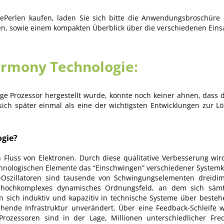
Perlen kaufen, laden Sie sich bitte die Anwendungsbroschüre 
n, sowie einem kompakten Überblick über die verschiedenen Einsa
armony Technologie:
hige Prozessor hergestellt wurde, konnte noch keiner ahnen, dass di
ich später einmal als eine der wichtigsten Entwicklungen zur L
ogie?
 Fluss von Elektronen. Durch diese qualitative Verbesserung wi
technologischen Elemente das “Einschwingen” verschiedener Syste
-Oszillatoren sind tausende von Schwingungselementen dreidime
in hochkomplexes dynamisches Ordnungsfeld, an dem sich sämt
n sich induktiv und kapazitiv in technische Systeme über beste
ehende Infrastruktur unverändert. Über eine Feedback-Schleife
rozessoren sind in der Lage, Millionen unterschiedlicher Fre