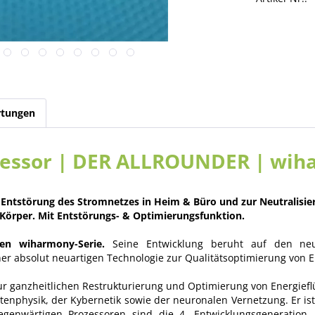
tungen
zessor | DER ALLROUNDER | wih
 Entstörung des Stromnetzes in Heim & Büro und zur Neutralisie
Körper. Mit Entstörungs- & Optimierungsfunktion.
len wiharmony-Serie.
Seine Entwicklung beruht auf den neu
er absolut neuartigen Technologie zur Qualitätsoptimierung von E
zur ganzheitlichen Restrukturierung und Optimierung von Energieflü
enphysik, der Kybernetik sowie der neuronalen Vernetzung. Er ist
gegenwärtigen Prozessoren sind die 4. Entwicklungsgeneration, 