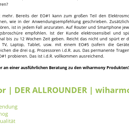
ren?
t mehr.
Bereits der EO#1 kann zum großen Teil den Elektrosmo
ehen, wie in der Anwendungsempfehlung geschrieben.
Zusätzlic
ören, ist in jedem Fall anzuraten.
Auf Router und Smartphone jewei
gsbroschüre empfohlen.
Ist der Kunde elektrosensibel und spü
 mal bis zu 12 Wochen Zeit geben.
Reicht das nicht und spürt er
ch TV, Laptop, Tablet, usw. mit einem EO#5 (sofern die Gerä
ichen die drei o.g. Prozessoren i.d.R. aus.
Das permanente Tragen 
#1 probieren. Das ist i.d.R. vollkommen ausreichend.
er an einer ausführlichen Beratung zu den wiharmony Produkten
or | DER ALLROUNDER | wiharmo
wendung
smog
alität