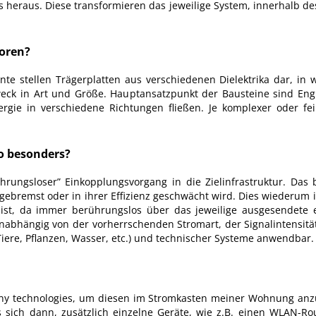
heraus. Diese transformieren das jeweilige System, innerhalb d
soren?
e stellen Trägerplatten aus verschiedenen Dielektrika dar, in w
eck in Art und Größe. Hauptansatzpunkt der Bausteine sind Eng
e in verschiedene Richtungen fließen. Je komplexer oder feine
o besonders?
ührungsloser” Einkopplungsvorgang in die Zielinfrastruktur. Das
ebremst oder in ihrer Effizienz geschwächt wird. Dies wiederum imp
ist, da immer berührungslos über das jeweilige ausgesendete e
abhängig von der vorherrschenden Stromart, der Signalintensität
iere, Pflanzen, Wasser, etc.) und technischer Systeme anwendbar.
y technologies, um diesen im Stromkasten meiner Wohnung anzu
sich dann, zusätzlich einzelne Geräte, wie z.B. einen WLAN-Ro