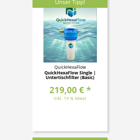
Unser Tipp!
QuickHexaFlow
QuickHexaFlow Single |
Untertischfilter (Basic)
219,00 € *
inkl. 19 % Mwst