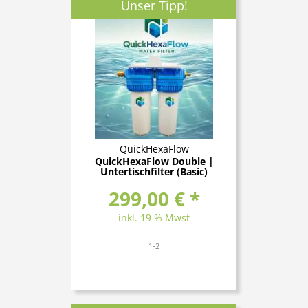
Unser Tipp!
QuickHexaFlow
QuickHexaFlow Double |
Untertischfilter (Basic)
299,00 € *
inkl. 19 % Mwst
1-2