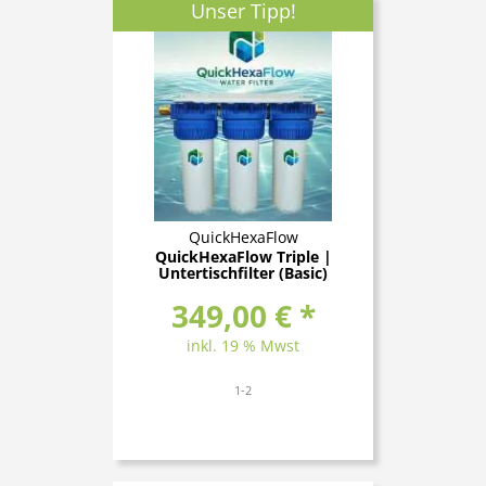
Unser Tipp!
QuickHexaFlow
QuickHexaFlow Triple |
Untertischfilter (Basic)
349,00 € *
inkl. 19 % Mwst
1-2