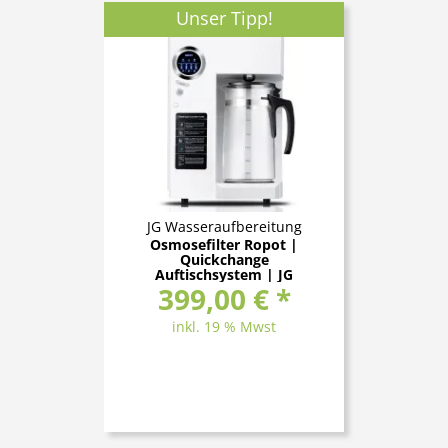
Unser Tipp!
JG Wasseraufbereitung
Osmosefilter Ropot |
Quickchange
Auftischsystem | JG
399,00 € *
Elegance 3
inkl. 19 % Mwst