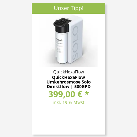
Unser Tipp!
QuickHexaFlow
QuickHexaFlow
Umkehrosmose Solo
Direktflow | 500GPD
399,00 € *
Einzelmodul
inkl. 19 % Mwst