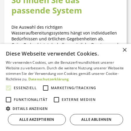
passende System
Die Auswahl des richtigen
Wasseraufbereitungssystems hängt von individuellen
Bedürfnissen und örtlichen Gegebenheiten ab.
GrünePerlen
bietet deshalb persönliche Beratung und
×
detaillierte Produktinformationen, damit Sie genau das
Diese Webseite verwendet Cookies.
System finden, das zu Ihnen passt – ob Aktivkohlefilter,
Osmoseanlage, Wasserwirbler oder
Wir verwenden Cookies, um die Benutzerfreundlichkeit unserer
Kombinationslösung.
Website zu verbessern. Durch die weitere Nutzung unserer Webseite
stimmen Sie der Verwendung von Cookies gemäß unserer Cookie-
Richtlinie zu.
Datenschutzerklärung
Unsere Experten helfen Ihnen, das ideale Verhältnis
aus
Filterleistung, Vitalisierung und
ESSENZIELL
MARKETING/TRACKING
Energetisierung
zu finden – abgestimmt auf Ihre
Familie, Ihren Haushalt und Ihre Ansprüche an
FUNKTIONALITÄT
EXTERNE MEDIEN
Reinheit und Geschmack.
Kontakt aufnehmen
DETAILS ANZEIGEN
ALLE AKZEPTIEREN
ALLE ABLEHNEN
Fazit: Lebendiges Wasser
Bewertungen von Trustami anzeigen