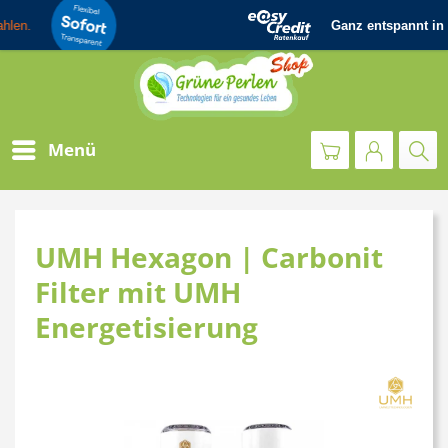
Menü
UMH Hexagon | Carbonit
Filter mit UMH
Energetisierung