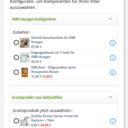
Konfigurator, um Komponenten für Ihren Filter
auszuwählen.
UMH Hexagon konfigurieren
Zubehör:
Auftisch Entnahmehahn für UMH
Hexagon
89,00 €
Eingangsschlauch mit T-Stück für
UMH-Hexagon
40,50 €
UMH Buch - Zellgesundheit durch
Hexagonales Wasser
15,00 €
21,00 €
Gratisprodukt zum Auftischfilter
Gratisprodukt jetzt auswählen::
ZenVida Beauty Intense Serum mit
Hyaluron | 10ml
0,00 €
49,00 €