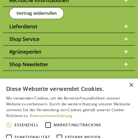
Rechtliche Informationen
Vertrag widerrufen
Lieferdienst
Shop Service
#grüneperlen
Shop Newsletter
×
Diese Webseite verwendet Cookies.
Versandkosten
* Alle Preise inkl. gesetzl. Mehrwertsteuer zzgl.
und
Wir verwenden Cookies, um die Benutzerfreundlichkeit unserer
ggf. Nachnahmegebühren, wenn nicht anders beschrieben | Bitte
Website zu verbessern. Durch die weitere Nutzung unserer Webseite
Datenschutzerklärung
beachten Sie unsere
stimmen Sie der Verwendung von Cookies gemäß unserer Cookie-
Richtlinie zu.
Datenschutzerklärung
ESSENZIELL
MARKETING/TRACKING
FUNKTIONALITÄT
EXTERNE MEDIEN