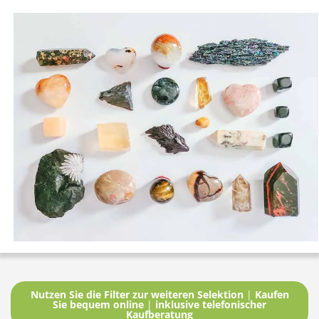
Nutzen Sie die Filter zur weiteren Selektion
|
Kaufen
Sie bequem online
|
inklusive telefonischer
Kaufberatung