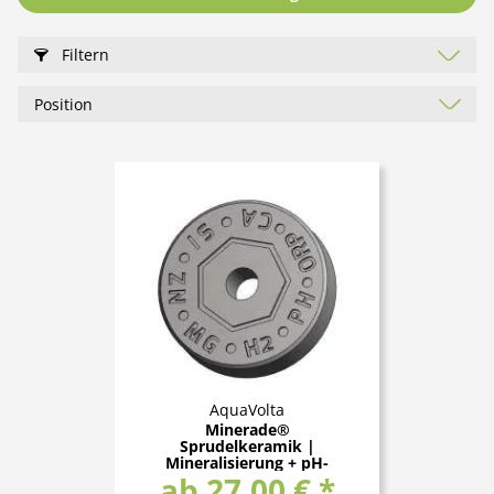
Filtern
AquaVolta
Minerade®
Sprudelkeramik |
Mineralisierung + pH-
ab 27,00 € *
Anhebung