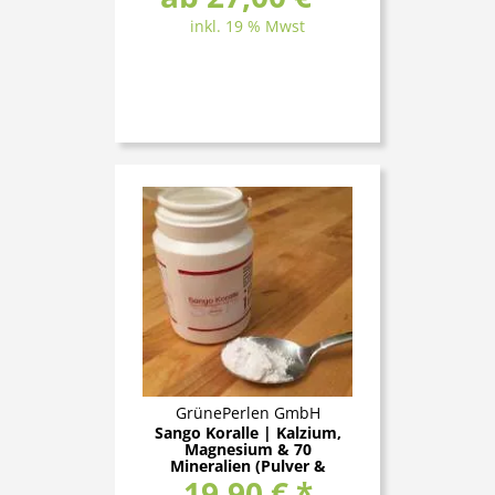
inkl. 19 % Mwst
GrünePerlen GmbH
Sango Koralle | Kalzium,
Magnesium & 70
Mineralien (Pulver &
19,90 € *
Kapseln)