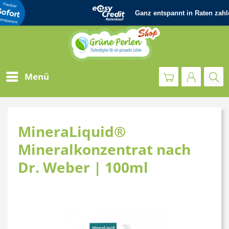
Menü
MineraLiquid®
Mineralkonzentrat nach
Dr. Weber | 100ml