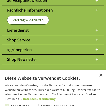
Servicepunkt Dresden
Rechtliche Informationen
Vertrag widerrufen
Lieferdienst
Shop Service
#grüneperlen
Shop Newsletter
×
Diese Webseite verwendet Cookies.
Versandkosten
* Alle Preise inkl. gesetzl. Mehrwertsteuer zzgl.
und
Wir verwenden Cookies, um die Benutzerfreundlichkeit unserer
ggf. Nachnahmegebühren, wenn nicht anders beschrieben | Bitte
Website zu verbessern. Durch die weitere Nutzung unserer Webseite
Datenschutzerklärung
beachten Sie unsere
stimmen Sie der Verwendung von Cookies gemäß unserer Cookie-
Richtlinie zu.
Datenschutzerklärung
ESSENZIELL
MARKETING/TRACKING