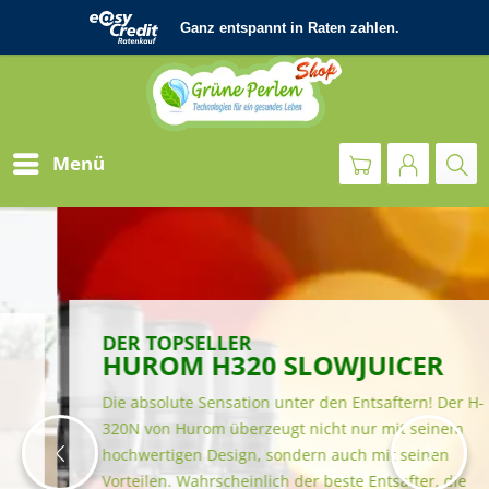
Menü
DER TOPSELLER
HUROM H320 SLOWJUICER
Die absolute Sensation unter den Entsaftern! Der H-
320N von Hurom überzeugt nicht nur mit seinem 
hochwertigen Design, sondern auch mit seinen 
Vorteilen. Wahrscheinlich der beste Entsafter, die 