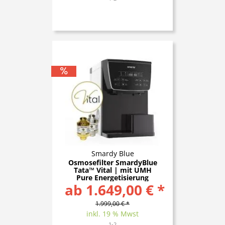
Smardy Blue
Osmosefilter SmardyBlue
Tata™ Vital | mit UMH
Pure Energetisierung
ab 1.649,00 € *
1.999,00 € *
inkl. 19 % Mwst
1-2