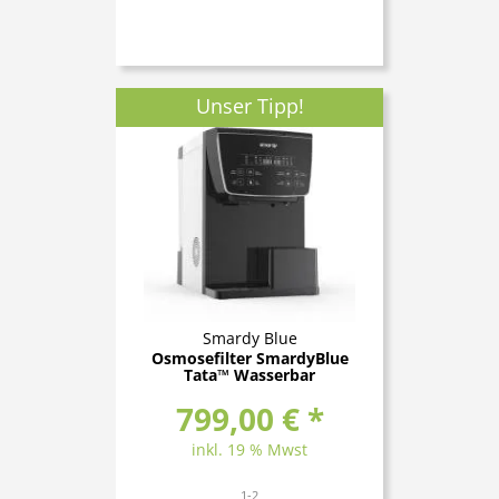
Unser Tipp!
Smardy Blue
Osmosefilter SmardyBlue
Tata™ Wasserbar
799,00 € *
inkl. 19 % Mwst
1-2