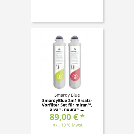
Smardy Blue
SmardyBlue 2in1 Ersatz-
Vorfilter Set für miran™,
xiva™, noura™,...
89,00 € *
inkl. 19 % Mwst