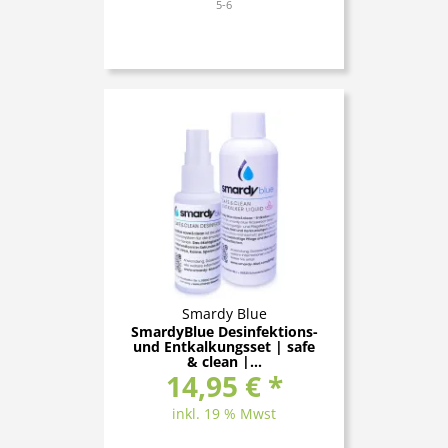
5-6
Smardy Blue
SmardyBlue Desinfektions-
und Entkalkungsset | safe
& clean |...
14,95 € *
inkl. 19 % Mwst