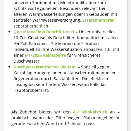
unserem Sortiment mit Membranfiltration zum
Schutz vor Legionellen. Besonders relevant bei
älteren Warmwasserleitungen oder in Gebäuden mit
zentraler Warmwasserversorgung.
Ersatzmembran
separat erhältlich.
QuickHexaFlow Duschfilterset
– Unser universelles
10-Zoll-Gehäuse als Duschfilter. Kompatibel mit allen
9¾-Zoll-Patronen – Sie können die Filtration
individuell an Ihre Wassersituation anpassen, z.B. mit
einer
MF-2025 Keimsperre
für virensicheres
Duschwasser.
Duschwasserenthärter BM Mini
– Speziell gegen
Kalkablagerungen: Ionenaustauscher mit manueller
Regeneration durch Salztabletten. Die effektivste
Lösung bei sehr hartem Wasser, wenn Kalk das
Hauptproblem ist.
Als Zubehör bieten wir den
45° Winkelstück
an –
praktisch, wenn der Filter wegen Platzmangel nicht
gerade zwischen Wand und Schlauch passt.