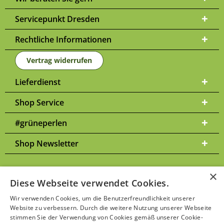
Servicepunkt Dresden
Rechtliche Informationen
Vertrag widerrufen
Lieferdienst
Shop Service
#grüneperlen
Shop Newsletter
×
Diese Webseite verwendet Cookies.
Versandkosten
* Alle Preise inkl. gesetzl. Mehrwertsteuer zzgl.
und
Wir verwenden Cookies, um die Benutzerfreundlichkeit unserer
ggf. Nachnahmegebühren, wenn nicht anders beschrieben | Bitte
Website zu verbessern. Durch die weitere Nutzung unserer Webseite
Datenschutzerklärung
beachten Sie unsere
stimmen Sie der Verwendung von Cookies gemäß unserer Cookie-