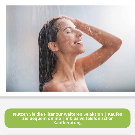
Nutzen Sie die Filter zur weiteren Selektion
|
Kaufen
Sie bequem online
|
inklusive telefonischer
Kaufberatung