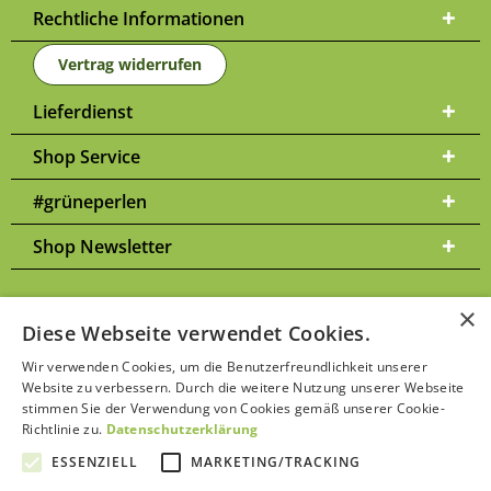
Rechtliche Informationen
Vertrag widerrufen
Lieferdienst
Shop Service
#grüneperlen
Shop Newsletter
×
Diese Webseite verwendet Cookies.
Versandkosten
* Alle Preise inkl. gesetzl. Mehrwertsteuer zzgl.
und
Wir verwenden Cookies, um die Benutzerfreundlichkeit unserer
ggf. Nachnahmegebühren, wenn nicht anders beschrieben | Bitte
Website zu verbessern. Durch die weitere Nutzung unserer Webseite
Datenschutzerklärung
beachten Sie unsere
stimmen Sie der Verwendung von Cookies gemäß unserer Cookie-
Richtlinie zu.
Datenschutzerklärung
ESSENZIELL
MARKETING/TRACKING