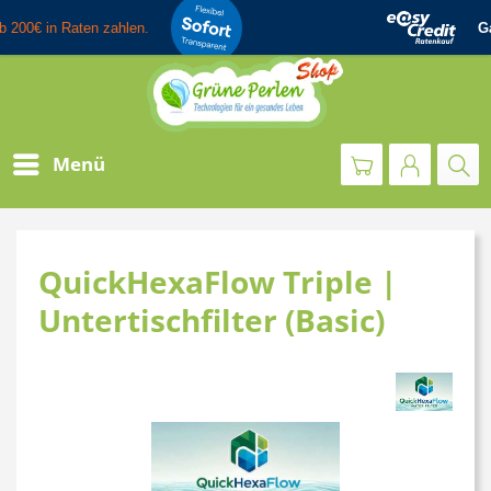
Menü
QuickHexaFlow Triple |
Untertischfilter (Basic)