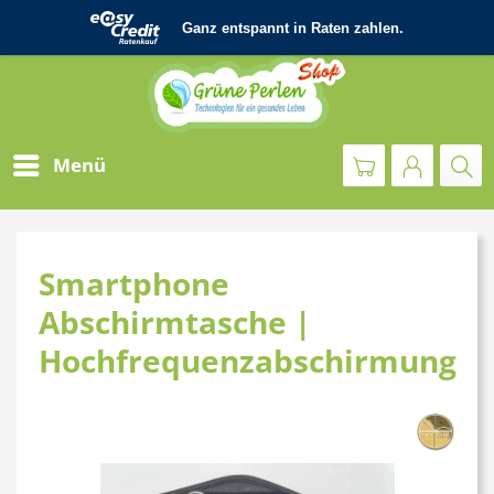
Menü
Smartphone
Abschirmtasche |
Hochfrequenzabschirmung