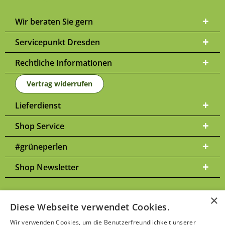
Wir beraten Sie gern
Servicepunkt Dresden
Rechtliche Informationen
Vertrag widerrufen
Lieferdienst
Shop Service
#grüneperlen
Shop Newsletter
×
Diese Webseite verwendet Cookies.
Versandkosten
* Alle Preise inkl. gesetzl. Mehrwertsteuer zzgl.
und
Wir verwenden Cookies, um die Benutzerfreundlichkeit unserer