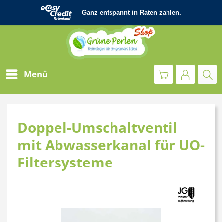
Menü
Doppel-Umschaltventil
mit Abwasserkanal für UO-
Filtersysteme