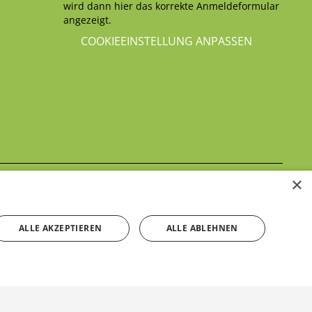
wird dann hier das korrekte Anmeldeformular
angezeigt.
COOKIEEINSTELLUNG ANPASSEN
×
Datenschutzerklärung
itte beachten Sie unsere
ALLE AKZEPTIEREN
ALLE ABLEHNEN
Kontakt aufnehmen