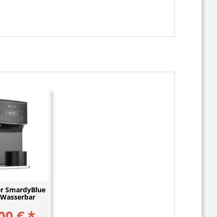
er SmardyBlue
 Wasserbar
00 € *