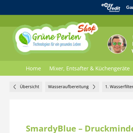
Home
Mixer, Entsafter & Küchengeräte
Übersicht
Wasseraufbereitung
1. Wasserfilte
SmardyBlue – Druckmindere