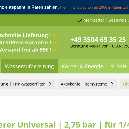
Merkzettel | BestPreis 
schnelle Lieferung !
+49 3504 69 35 25
BestPreis Garantie !
Beratung Mo-Fr von 10:00-17:
Versand frei ab 98€ !
Wasseraufbereitung
Körper & Energie
% Sale
rung | Trinkwasserfilter
Aktivkohle Filtersysteme
Fi
r Universal | 2,75 bar | für 1/4