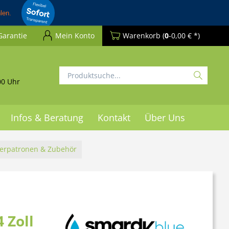
Garantie
Mein Konto
Warenkorb
(
0
-0,00 € *)
00 Uhr
Infos & Beratung
Kontakt
Über Uns
lterpatronen & Zubehör
 Zoll