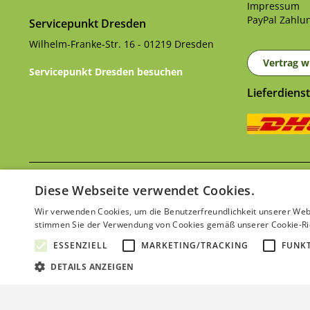
Impressum
PayPal Zahlun
Servicepunkt Dresden
Wilhelm-Franke-Str. 16 - 01219 Dresden
Vertrag w
Servicepunkt Dresden besuchen
Lieferdienst
Ver
* Alle Preise inkl. gesetzl. Mehrwertsteuer zzgl.
Diese Webseite verwendet Cookies.
Wir verwenden Cookies, um die Benutzerfreundlichkeit unserer Web
stimmen Sie der Verwendung von Cookies gemäß unserer Cookie-Ric
ESSENZIELL
MARKETING/TRACKING
FUNK
DETAILS ANZEIGEN