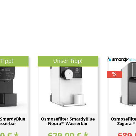
Tipp!
Unser Tipp!
 SmardyBlue
Osmosefilter SmardyBlue
Osmosefilt
sserbar
Noura™ Wasserbar
Zagora™
0 € *
629,00 € *
689,