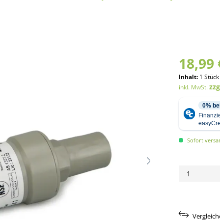
18,99 
Inhalt:
1 Stück
zz
inkl. MwSt.
Sofort versan
Vergleic