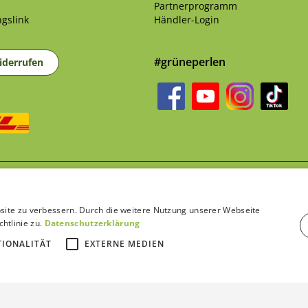
Partnerprogramm
gslink
Händler-Login
#grüneperlen
iderrufen
sandkosten
und ggf. Nachnahmegebühren, wenn nicht anders beschrieben | B
site zu verbessern. Durch die weitere Nutzung unserer Webseite
htlinie zu.
Datenschutzerklärung
TIONALITÄT
EXTERNE MEDIEN
Bewertungen von Trustami anzeigen