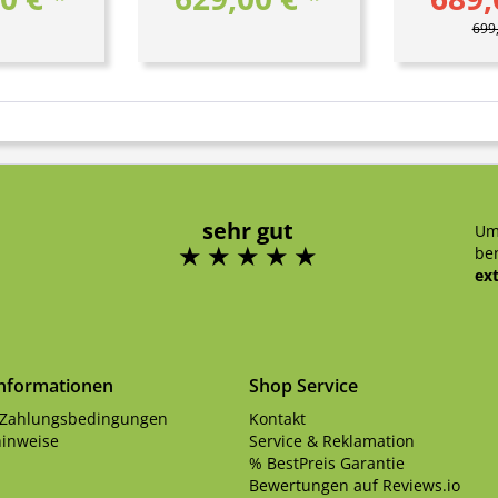
699,
sehr gut
Um
ben
ex
Informationen
Shop Service
 Zahlungsbedingungen
Kontakt
inweise
Service & Reklamation
% BestPreis Garantie
Bewertungen auf Reviews.io