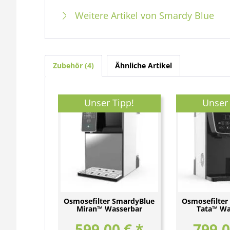
Weitere Artikel von Smardy Blue
Zubehör
4
Ähnliche Artikel
Unser Tipp!
Unser 
Osmosefilter SmardyBlue
Osmosefilter
Miran™ Wasserbar
Tata™ Wa
599,00 € *
799,0