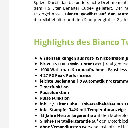
Spitze. Durch das besonders hohe Drehmoment k
dem 1,5 Liter Behälter Cube+ geliefert. Der 
Mixergebnisse.
Bianco gewährt auf den Motor
den Mixbehälter und den Stampfer gibt es 2 Jahr
Highlights des Bianco T
6 Edelstahlklingen aus rost- & nickelfreiem j
bis zu 15.000 U/Min. unter Last |
real gemess
1000 Watt max. Stromaufnahme - Brushles
4,27 PS Peak Performance
leichte Bedienung | 9 Automatik Programme
Timerfunktion
Pausefunktion
Pulse Funktion
inkl. 1,5 Liter Cube+ Universalbehälter aus T
inkl. Stampfer T42S mit
Temperaturanzeige
15 Jahre Herstellergarantie
auf den Motorbloc
5 Jahre Herstellergarantie
auf den Motorblock
ohne Versandkosten
(versandkostenfreie Lie