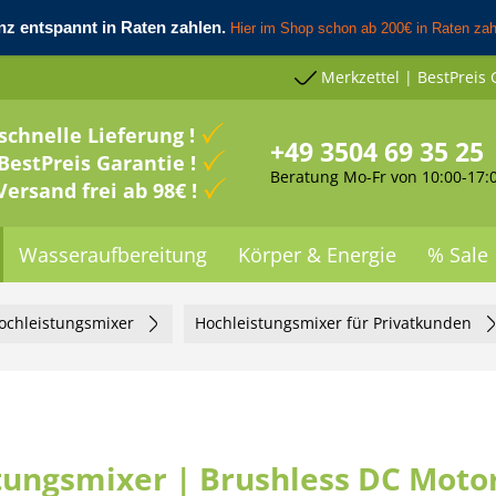
Merkzettel | BestPreis 
schnelle Lieferung !
+49 3504 69 35 25
BestPreis Garantie !
Beratung Mo-Fr von 10:00-17:
Versand frei ab 98€ !
Wasseraufbereitung
Körper & Energie
% Sale
ochleistungsmixer
Hochleistungsmixer für Privatkunden
tungsmixer | Brushless DC Moto