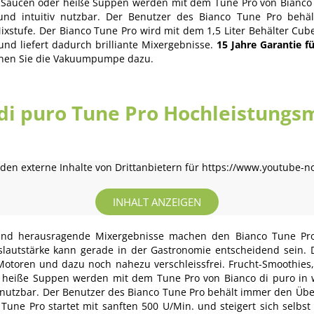
 Saucen oder heiße Suppen werden mit dem Tune Pro von Bianco d
h und intuitiv nutzbar. Der Benutzer des Bianco Tune Pro beh
xstufe. Der Bianco Tune Pro wird mit dem 1,5 Liter Behälter Cube
und liefert dadurch brilliante Mixergebnisse.
15 Jahre Garantie f
uchen Sie die Vakuumpumpe dazu.
 di puro Tune Pro Hochleistungs
en externe Inhalte von Drittanbietern für https://www.youtube-n
INHALT ANZEIGEN
 und herausragende Mixergebnisse machen den Bianco Tune Pro 
slautstärke kann gerade in der Gastronomie entscheidend sein. 
Motoren und dazu noch nahezu verschleissfrei. Frucht-Smoothies
 heiße Suppen werden mit dem Tune Pro von Bianco di puro in we
v nutzbar. Der Benutzer des Bianco Tune Pro behält immer den Übe
une Pro startet mit sanften 500 U/Min. und steigert sich selbst 