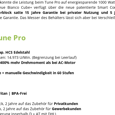
onnte die Leistung beim Tune Pro auf energiesparende 1000 Watt 
neue Bianco Cube+ verfügt über die neue patentierte Smart Corn
block satte 15 Jahre Garantie bei privater Nutzung und 5 
e Garantie. Das Messer des Behälters lässt sich aber bei Verschlei
une Pro
ap. HCS Edelstahl
en: 14.973 U/Min. (Begrenzung bei Leerlauf)
s 400% mehr Drehmoment als bei AC-Motor
 + manuelle Geschwindigkeit in 60 Stufen
ritan | BPA-Frei
k, 2 Jahre auf das Zubehör für
Privatkunden
, 2 Jahre auf das Zubehör für
Gewerbekunden
ferung innerhalb D + AT mit DHL)