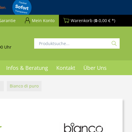
Garantie
Mein Konto
Warenkorb
(
0
-0,00 € *)
00 Uhr
Infos & Beratung
Kontakt
Über Uns
Bianco di puro
r