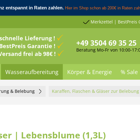
Merkzettel | BestPreis 
schnelle Lieferung !
+49 3504 69 35 25
BestPreis Garantie !
Beratung Mo-Fr von 10:00-17:
Versand frei ab 98€ !
Wasseraufbereitung
Körper & Energie
% Sale
erung & Belebung
Karaffen, Flaschen & Gläser zur Belebung
äser | Lebensblume (1,3L)