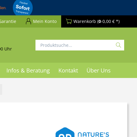
Garantie
Mein Konto
Warenkorb
(
0
-0,00 € *)
00 Uhr
Infos & Beratung
Kontakt
Über Uns