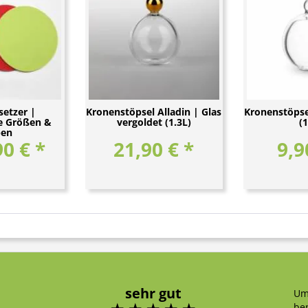
setzer |
Kronenstöpsel Alladin | Glas
Kronenstöpsel
e Größen &
vergoldet (1.3L)
(1
ben
90 € *
21,90 € *
9,9
sehr gut
Um
ben