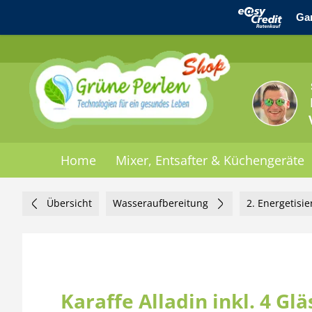
Home
Mixer, Entsafter & Küchengeräte
Übersicht
Wasseraufbereitung
2. Energetisi
Karaffe Alladin inkl. 4 Gl