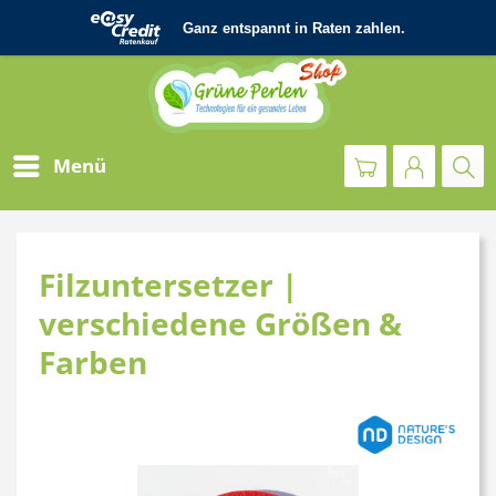
Menü
Filzuntersetzer |
verschiedene Größen &
Farben