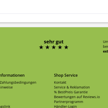
sehr gut
Um
ben
ex
Informationen
Shop Service
 Zahlungsbedingungen
Kontakt
inweise
Service & Reklamation
% BestPreis Garantie
Bewertungen auf Reviews.io
Partnerprogramm
gslink
Händler-Login