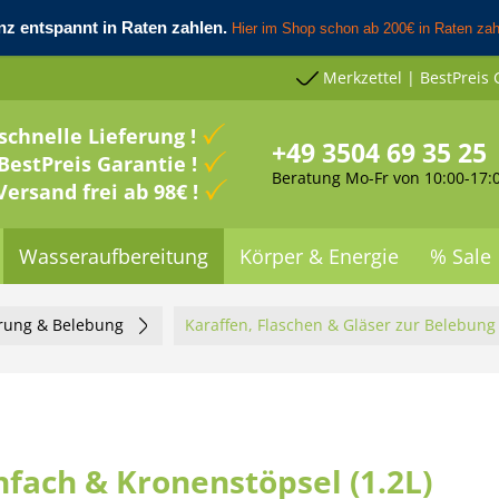
Merkzettel | BestPreis 
schnelle Lieferung !
+49 3504 69 35 25
BestPreis Garantie !
Beratung Mo-Fr von 10:00-17:
Versand frei ab 98€ !
Wasseraufbereitung
Körper & Energie
% Sale
erung & Belebung
Karaffen, Flaschen & Gläser zur Belebung
nfach & Kronenstöpsel (1.2L)