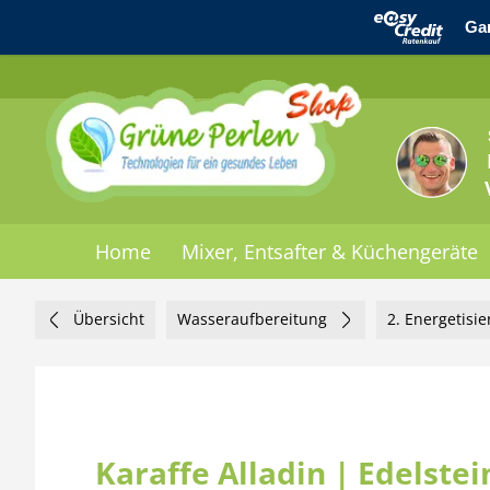
Home
Mixer, Entsafter & Küchengeräte
Übersicht
Wasseraufbereitung
2. Energetisi
Karaffe Alladin | Edelstei