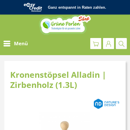
Menü
Kronenstöpsel Alladin |
Zirbenholz (1.3L)