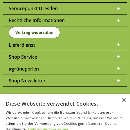
Servicepunkt Dresden
Rechtliche Informationen
Vertrag widerrufen
Lieferdienst
Shop Service
#grüneperlen
Shop Newsletter
×
Diese Webseite verwendet Cookies.
Versandkosten
* Alle Preise inkl. gesetzl. Mehrwertsteuer zzgl.
und
Wir verwenden Cookies, um die Benutzerfreundlichkeit unserer
ggf. Nachnahmegebühren, wenn nicht anders beschrieben | Bitte
Website zu verbessern. Durch die weitere Nutzung unserer Webseite
Datenschutzerklärung
beachten Sie unsere
stimmen Sie der Verwendung von Cookies gemäß unserer Cookie-
Richtlinie zu.
Datenschutzerklärung