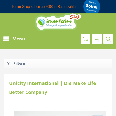
Menü
Filtern
Unicity International | Die Make Life
Better Company