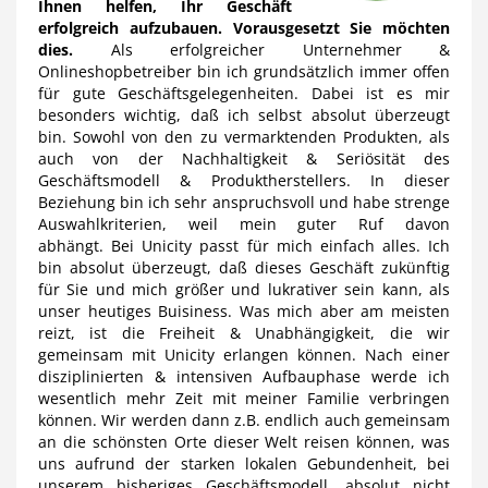
Ihnen helfen, Ihr Geschäft
erfolgreich aufzubauen. Vorausgesetzt Sie möchten
dies.
Als erfolgreicher Unternehmer &
Onlineshopbetreiber bin ich grundsätzlich immer offen
für gute Geschäftsgelegenheiten. Dabei ist es mir
besonders wichtig, daß ich selbst absolut überzeugt
bin. Sowohl von den zu vermarktenden Produkten, als
auch von der Nachhaltigkeit & Seriösität des
Geschäftsmodell & Produktherstellers. In dieser
Beziehung bin ich sehr anspruchsvoll und habe strenge
Auswahlkriterien, weil mein guter Ruf davon
abhängt. Bei Unicity passt für mich einfach alles. Ich
bin absolut überzeugt, daß dieses Geschäft zukünftig
für Sie und mich größer und lukrativer sein kann, als
unser heutiges Buisiness. Was mich aber am meisten
reizt, ist die Freiheit & Unabhängigkeit, die wir
gemeinsam mit Unicity erlangen können. Nach einer
disziplinierten & intensiven Aufbauphase werde ich
wesentlich mehr Zeit mit meiner Familie verbringen
können. Wir werden dann z.B. endlich auch gemeinsam
an die schönsten Orte dieser Welt reisen können, was
uns aufrund der starken lokalen Gebundenheit, bei
unserem bisheriges Geschäftsmodell, absolut nicht