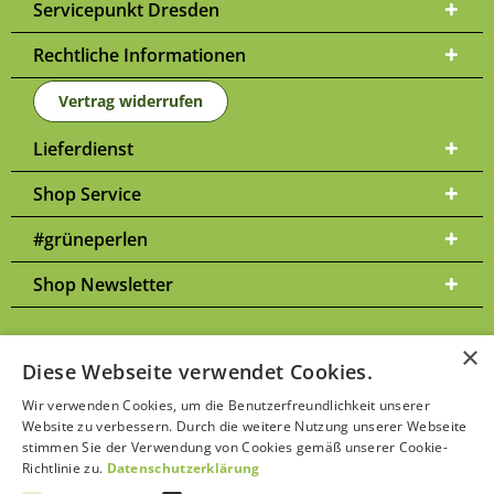
Servicepunkt Dresden
Rechtliche Informationen
Vertrag widerrufen
Lieferdienst
Shop Service
#grüneperlen
Shop Newsletter
×
Diese Webseite verwendet Cookies.
Versandkosten
* Alle Preise inkl. gesetzl. Mehrwertsteuer zzgl.
und
Wir verwenden Cookies, um die Benutzerfreundlichkeit unserer
ggf. Nachnahmegebühren, wenn nicht anders beschrieben | Bitte
Website zu verbessern. Durch die weitere Nutzung unserer Webseite
Datenschutzerklärung
beachten Sie unsere
stimmen Sie der Verwendung von Cookies gemäß unserer Cookie-
Richtlinie zu.
Datenschutzerklärung