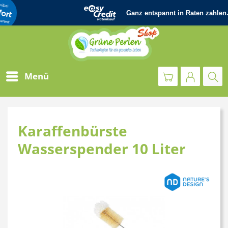
Menü
Karaffenbürste
Wasserspender 10 Liter