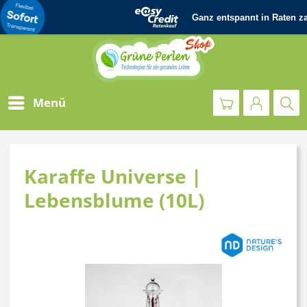
Menü
Karaffe Universe |
Lebensblume (10L)