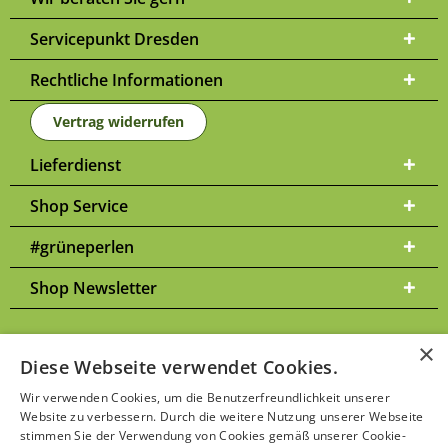
Servicepunkt Dresden
Rechtliche Informationen
Vertrag widerrufen
Lieferdienst
Shop Service
#grüneperlen
Shop Newsletter
×
Diese Webseite verwendet Cookies.
Versandkosten
* Alle Preise inkl. gesetzl. Mehrwertsteuer zzgl.
und
Wir verwenden Cookies, um die Benutzerfreundlichkeit unserer
ggf. Nachnahmegebühren, wenn nicht anders beschrieben | Bitte
Website zu verbessern. Durch die weitere Nutzung unserer Webseite
Datenschutzerklärung
beachten Sie unsere
stimmen Sie der Verwendung von Cookies gemäß unserer Cookie-