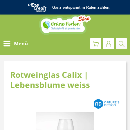
Menü
Rotweinglas Calix |
Lebensblume weiss