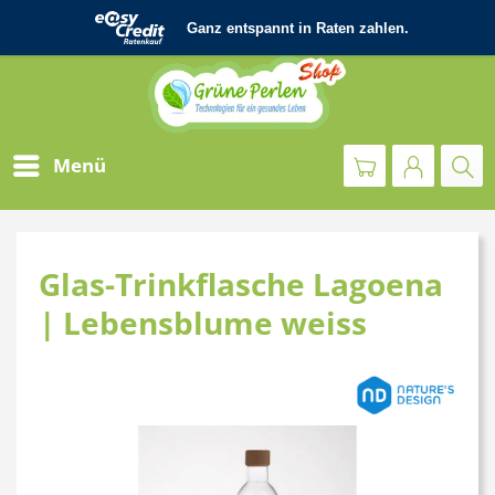
Menü
Glas-Trinkflasche Lagoena
| Lebensblume weiss