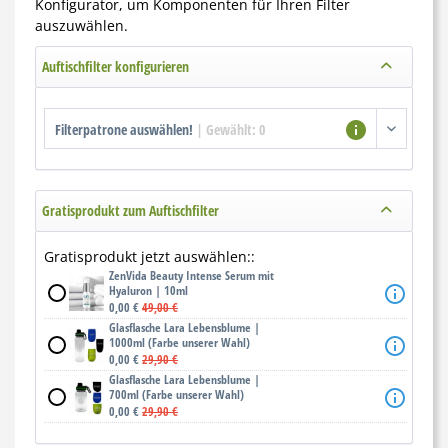
Konfigurator, um Komponenten für Ihren Filter
auszuwählen.
Auftischfilter konfigurieren
Filterpatrone auswählen!
|
Gewählt:
0
Gratisprodukt zum Auftischfilter
Gratisprodukt jetzt auswählen::
ZenVida Beauty Intense Serum mit
Hyaluron | 10ml
0,00 €
49,00 €
Glasflasche Lara Lebensblume |
1000ml (Farbe unserer Wahl)
0,00 €
29,90 €
Glasflasche Lara Lebensblume |
700ml (Farbe unserer Wahl)
0,00 €
29,90 €