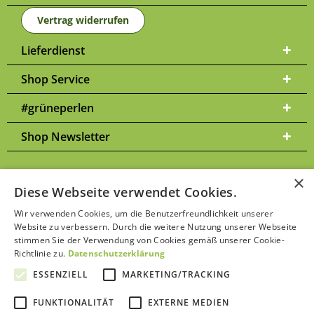
Vertrag widerrufen
Lieferdienst
Shop Service
#grüneperlen
Shop Newsletter
×
Diese Webseite verwendet Cookies.
Versandkosten
* Alle Preise inkl. gesetzl. Mehrwertsteuer zzgl.
und
Wir verwenden Cookies, um die Benutzerfreundlichkeit unserer
ggf. Nachnahmegebühren, wenn nicht anders beschrieben | Bitte
Website zu verbessern. Durch die weitere Nutzung unserer Webseite
Datenschutzerklärung
beachten Sie unsere
stimmen Sie der Verwendung von Cookies gemäß unserer Cookie-
Richtlinie zu.
Datenschutzerklärung
ESSENZIELL
MARKETING/TRACKING
FUNKTIONALITÄT
EXTERNE MEDIEN