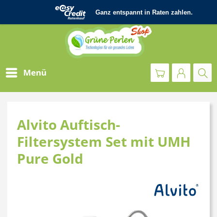
Menü
Alvito Auftisch-
Filtersystem Set mit UMH
Pure Gold