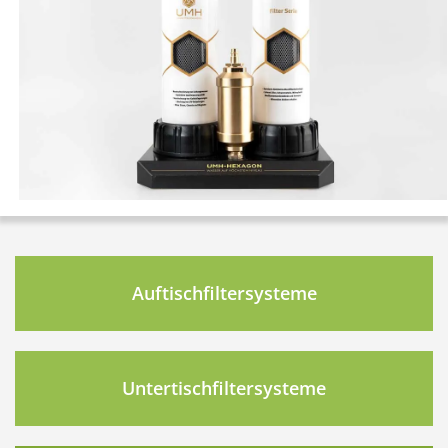
Auftischfiltersysteme
Untertischfiltersysteme