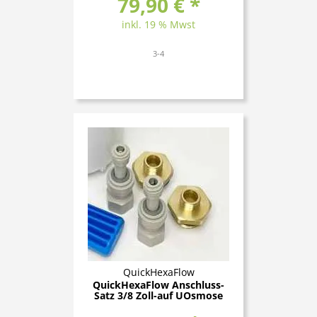
79,90 € *
inkl. 19 % Mwst
3-4
QuickHexaFlow
QuickHexaFlow Anschluss-
Satz 3/8 Zoll-auf UOsmose