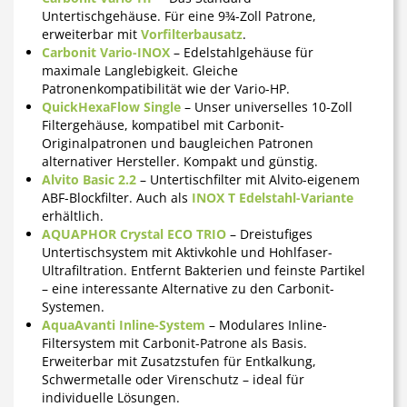
Untertischgehäuse. Für eine 9¾-Zoll Patrone,
erweiterbar mit
Vorfilterbausatz
.
Carbonit Vario-INOX
– Edelstahlgehäuse für
maximale Langlebigkeit. Gleiche
Patronenkompatibilität wie der Vario-HP.
QuickHexaFlow Single
– Unser universelles 10-Zoll
Filtergehäuse, kompatibel mit Carbonit-
Originalpatronen und baugleichen Patronen
alternativer Hersteller. Kompakt und günstig.
Alvito Basic 2.2
– Untertischfilter mit Alvito-eigenem
ABF-Blockfilter. Auch als
INOX T Edelstahl-Variante
erhältlich.
AQUAPHOR Crystal ECO TRIO
– Dreistufiges
Untertischsystem mit Aktivkohle und Hohlfaser-
Ultrafiltration. Entfernt Bakterien und feinste Partikel
– eine interessante Alternative zu den Carbonit-
Systemen.
AquaAvanti Inline-System
– Modulares Inline-
Filtersystem mit Carbonit-Patrone als Basis.
Erweiterbar mit Zusatzstufen für Entkalkung,
Schwermetalle oder Virenschutz – ideal für
individuelle Lösungen.