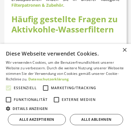
Filterpatronen & Zubehör
.
Häufig gestellte Fragen zu
Aktivkohle-Wasserfiltern
Was entfernt ein Aktivkohle-Wasserfilter aus
×
dem Wasser?
Diese Webseite verwendet Cookies.
Wir verwenden Cookies, um die Benutzerfreundlichkeit unserer
Aktivkohlefilter entfernen zuverlässig Chlor, Pestizide,
Website zu verbessern. Durch die weitere Nutzung unserer Webseite
Medikamentenrückstände, Mikroplastik, organische
stimmen Sie der Verwendung von Cookies gemäß unserer Cookie-
Schadstoffe und Geruchsstoffe aus dem
Richtlinie zu.
Datenschutzerklärung
Leitungswasser. Mit Spezialpatronen wie der IFP KDF-
55 können zusätzlich Schwermetalle reduziert werden,
ESSENZIELL
MARKETING/TRACKING
mit der GFP P200 iA auch PFAS. Wichtig: Wertvolle
Mineralien wie Calcium und Magnesium bleiben im
FUNKTIONALITÄT
EXTERNE MEDIEN
Wasser erhalten.
Kontakt aufnehmen
DETAILS ANZEIGEN
Was ist der Unterschied zwischen NFP- und
ALLE AKZEPTIEREN
ALLE ABLEHNEN
GFP-Patronen?
Bewertungen von Trustami anzeigen