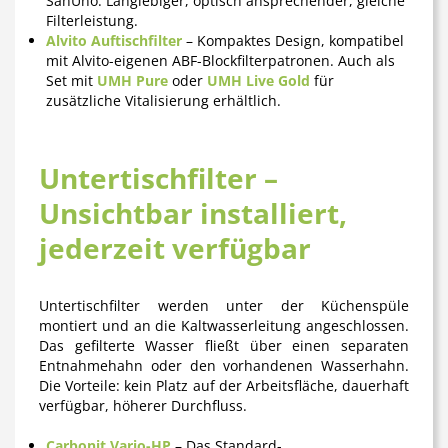
SanUno. Langlebiger, optisch ansprechender, gleiche
Filterleistung.
Alvito Auftischfilter
– Kompaktes Design, kompatibel
mit Alvito-eigenen ABF-Blockfilterpatronen. Auch als
Set mit
UMH Pure
oder
UMH Live Gold
für
zusätzliche Vitalisierung erhältlich.
Untertischfilter –
Unsichtbar installiert,
jederzeit verfügbar
Untertischfilter werden unter der Küchenspüle
montiert und an die Kaltwasserleitung angeschlossen.
Das gefilterte Wasser fließt über einen separaten
Entnahmehahn oder den vorhandenen Wasserhahn.
Die Vorteile: kein Platz auf der Arbeitsfläche, dauerhaft
verfügbar, höherer Durchfluss.
Carbonit Vario-HP
– Das Standard-