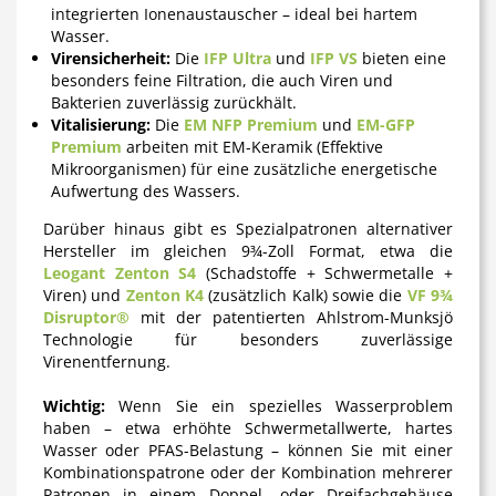
integrierten Ionenaustauscher – ideal bei hartem
Wasser.
Virensicherheit:
Die
IFP Ultra
und
IFP VS
bieten eine
besonders feine Filtration, die auch Viren und
Bakterien zuverlässig zurückhält.
Vitalisierung:
Die
EM NFP Premium
und
EM-GFP
Premium
arbeiten mit EM-Keramik (Effektive
Mikroorganismen) für eine zusätzliche energetische
Aufwertung des Wassers.
Darüber hinaus gibt es Spezialpatronen alternativer
Hersteller im gleichen 9¾-Zoll Format, etwa die
Leogant Zenton S4
(Schadstoffe + Schwermetalle +
Viren) und
Zenton K4
(zusätzlich Kalk) sowie die
VF 9¾
Disruptor®
mit der patentierten Ahlstrom-Munksjö
Technologie für besonders zuverlässige
Virenentfernung.
Wichtig:
Wenn Sie ein spezielles Wasserproblem
haben – etwa erhöhte Schwermetallwerte, hartes
Wasser oder PFAS-Belastung – können Sie mit einer
Kombinationspatrone oder der Kombination mehrerer
Patronen in einem Doppel- oder Dreifachgehäuse