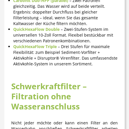
Carbonit Duo-HPP (parallel)
– Zwei Patronen
gleichzeitig. Das Wasser wird auf beide verteilt.
Ergebnis: doppelter Durchfluss bei gleicher
Filterleistung – ideal, wenn Sie das gesamte
Kaltwasser der Küche filtern möchten.
QuickHexaFlow Double
– Zwei-Stufen-System im
universellen 10-Zoll Format. Flexibel bestückbar mit
verschiedenen Patronenkombinationen.
QuickHexaFlow Triple
– Drei Stufen für maximale
Flexibilität: zum Beispiel Sediment-Vorfilter +
Aktivkohle + Disruptor® Virenfilter. Das umfassendste
Aktivkohle-System in unserem Sortiment.
Schwerkraftfilter –
Filtration ohne
Wasseranschluss
Nicht jeder möchte oder kann einen Filter an den
Wasserhahn anschließen. Schwerkraftfilter arbeiten