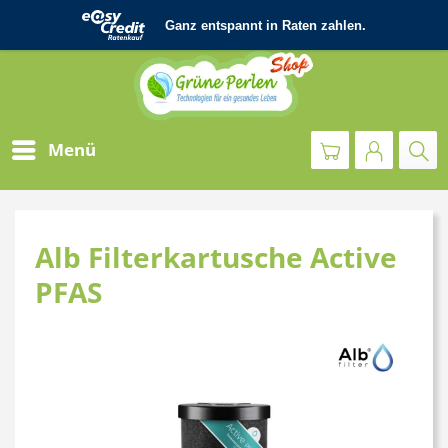
Menü
Alb Filterkartusche Active
PFAS