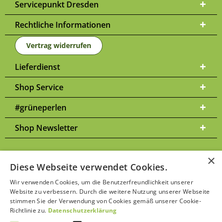
Servicepunkt Dresden
Rechtliche Informationen
Vertrag widerrufen
Lieferdienst
Shop Service
#grüneperlen
Shop Newsletter
×
Diese Webseite verwendet Cookies.
Versandkosten
* Alle Preise inkl. gesetzl. Mehrwertsteuer zzgl.
und
Wir verwenden Cookies, um die Benutzerfreundlichkeit unserer
ggf. Nachnahmegebühren, wenn nicht anders beschrieben | Bitte
Website zu verbessern. Durch die weitere Nutzung unserer Webseite
Datenschutzerklärung
beachten Sie unsere
stimmen Sie der Verwendung von Cookies gemäß unserer Cookie-
Richtlinie zu.
Datenschutzerklärung