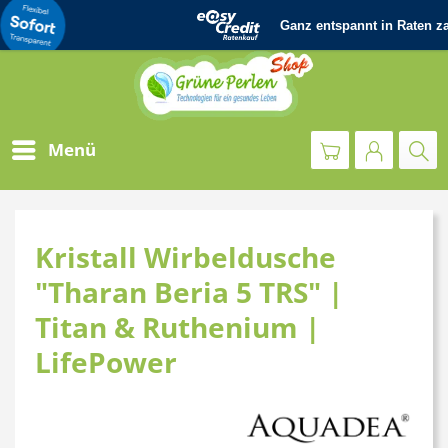
Menü
Kristall Wirbeldusche
"Tharan Beria 5 TRS" |
Titan & Ruthenium |
LifePower