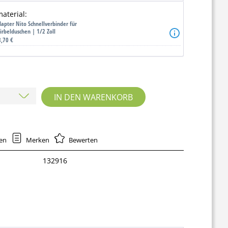
aterial:
dapter Nito Schnellverbinder für
irbelduschen | 1/2 Zoll
8,70 €
IN DEN WARENKORB
hen
Merken
Bewerten
132916