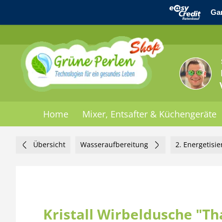
Home
Mixer, Entsafter & Küchengeräte
Übersicht
Wasseraufbereitung
2. Energetisi
Kristall Wirbeldusche "Th