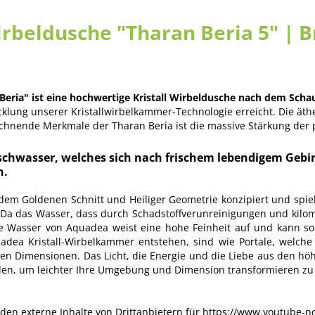
Wirbeldusche "Tharan Beria 5" | 
eria" ist eine hochwertige Kristall Wirbeldusche nach dem Schau
cklung unserer Kristallwirbelkammer-Technologie erreicht. Die äth
hnende Merkmale der Tharan Beria ist die massive Stärkung der p
chwasser, welches sich nach frischem lebendigem Gebi
n.
m Goldenen Schnitt und Heiliger Geometrie konzipiert und spielt
. Da das Wasser, dass durch Schadstoffverunreinigungen und kilo
elte Wasser von Aquadea weist eine hohe Feinheit auf und kann s
adea Kristall-Wirbelkammer entstehen, sind wie Portale, welche
en Dimensionen. Das Licht, die Energie und die Liebe aus den h
ellen, um leichter Ihre Umgebung und Dimension transformieren zu
en externe Inhalte von Drittanbietern für https://www.youtube-n