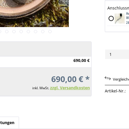
Anschlussm
A
W
2
690,00 €
690,00 € *
Vergleic
zzgl. Versandkosten
inkl. MwSt.
Artikel-Nr.:
tungen