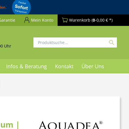
Garantie
Mein Konto
Warenkorb
(
0
-0,00 € *)
00 Uhr
Infos & Beratung
Kontakt
Über Uns
ium |