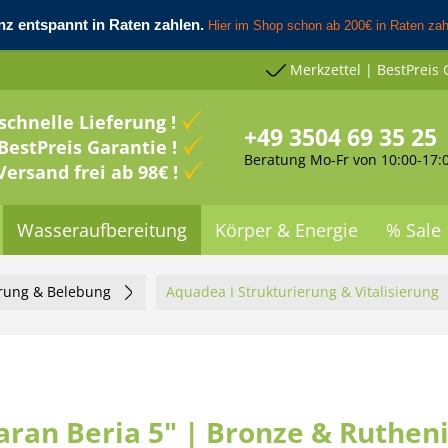
Merkzettel | BestPreis 
schnelle Lieferung !
+49 3504 69 35 25
BestPreis Garantie !
Beratung Mo-Fr von 10:00-17:
Versand frei ab 98€ !
Wasseraufbereitung
Körper & Energie
% Sale
erung & Belebung
Aquadea I Strukturierung & Vitalisierung
aran Beria 5" | Bronze & Ruthen