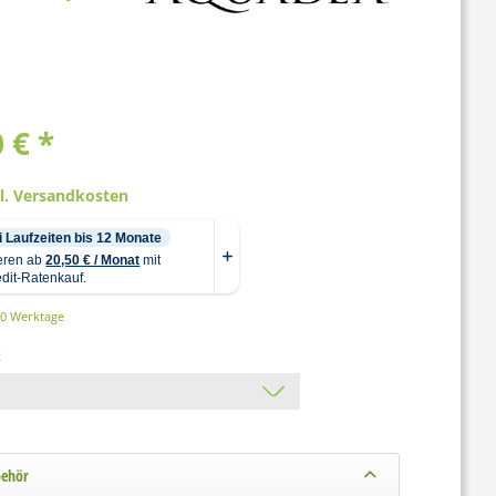
 € *
gl. Versandkosten
10 Werktage
:
behör