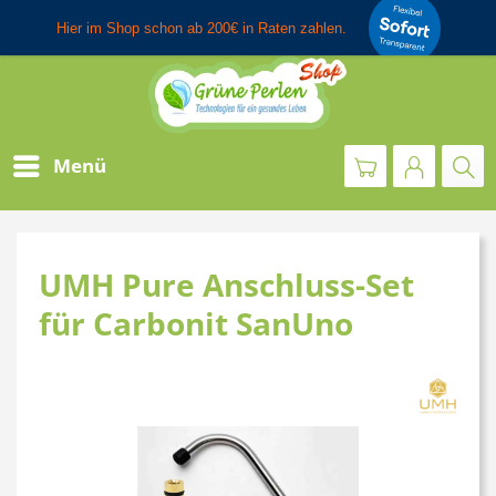
Menü
UMH Pure Anschluss-Set
für Carbonit SanUno