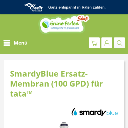
Menü
SmardyBlue Ersatz-
Membran (100 GPD) für
tata™