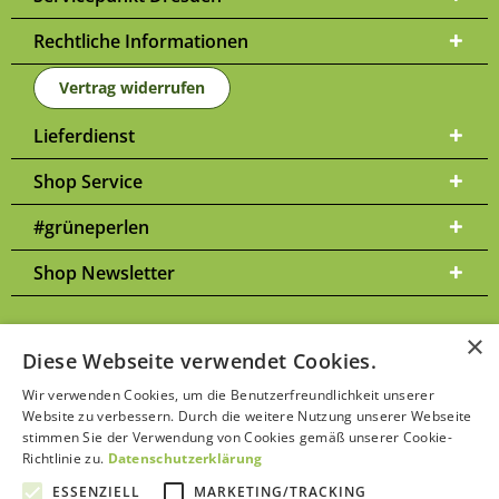
Rechtliche Informationen
Vertrag widerrufen
Lieferdienst
Shop Service
#grüneperlen
Shop Newsletter
×
Diese Webseite verwendet Cookies.
Versandkosten
* Alle Preise inkl. gesetzl. Mehrwertsteuer zzgl.
und
Wir verwenden Cookies, um die Benutzerfreundlichkeit unserer
ggf. Nachnahmegebühren, wenn nicht anders beschrieben | Bitte
Website zu verbessern. Durch die weitere Nutzung unserer Webseite
Datenschutzerklärung
beachten Sie unsere
stimmen Sie der Verwendung von Cookies gemäß unserer Cookie-
Richtlinie zu.
Datenschutzerklärung
ESSENZIELL
MARKETING/TRACKING