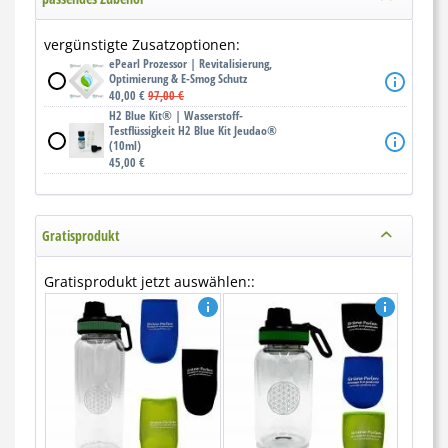
vergünstigte Zusatzoptionen:
ePearl Prozessor | Revitalisierung,
Optimierung & E-Smog Schutz
40,00 €
97,00 €
H2 Blue Kit® | Wasserstoff-
Testflüssigkeit H2 Blue Kit Jeudao®
(10ml)
45,00 €
Gratisprodukt
Gratisprodukt jetzt auswählen::