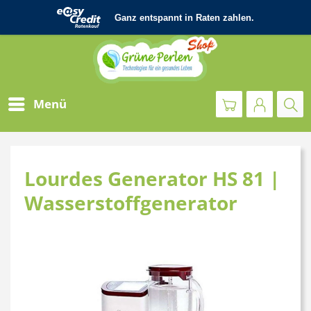
Menü
Lourdes Generator HS 81 |
Wasserstoffgenerator