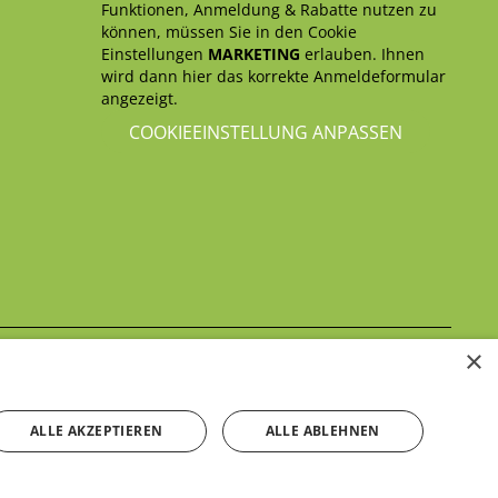
Funktionen, Anmeldung & Rabatte nutzen zu
können, müssen Sie in den Cookie
Einstellungen
MARKETING
erlauben. Ihnen
wird dann hier das korrekte Anmeldeformular
angezeigt.
COOKIEEINSTELLUNG ANPASSEN
×
Datenschutzerklärung
itte beachten Sie unsere
ALLE AKZEPTIEREN
ALLE ABLEHNEN
Kontakt aufnehmen