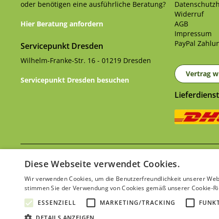
oder benötigen eine ausführliche Beratung?
Datenschutzh
Widerruf
Hier Beratung anfordern
AGB
Impressum
PayPal Zahlun
Servicepunkt Dresden
Wilhelm-Franke-Str. 16 - 01219 Dresden
Vertrag w
Servicepunkt Dresden besuchen
Lieferdienst
Ver
* Alle Preise inkl. gesetzl. Mehrwertsteuer zzgl.
Diese Webseite verwendet Cookies.
Wir verwenden Cookies, um die Benutzerfreundlichkeit unserer Web
stimmen Sie der Verwendung von Cookies gemäß unserer Cookie-Ric
ESSENZIELL
MARKETING/TRACKING
FUNK
DETAILS ANZEIGEN