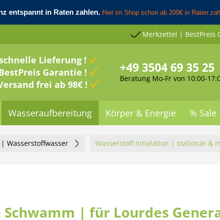
Merkzettel | BestPreis 
schnelle Lieferung !
+49 3504 69 35 25
BestPreis Garantie !
Beratung Mo-Fr von 10:00-17:
Versand frei ab 98€ !
Wasseraufbereitung
Körper & Energie
% Sale
g | Wasserstoffwasser
Wasserstoff Inhalation | stationär & 
 & Schwamm | für Lourdes Gener