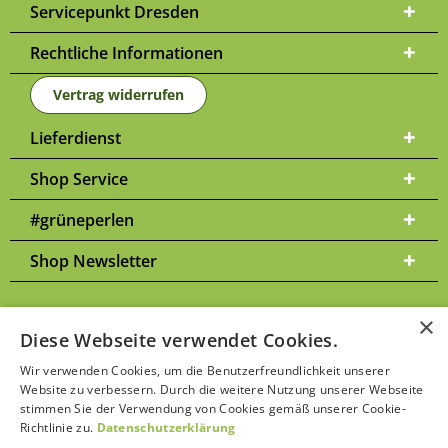
Servicepunkt Dresden
Rechtliche Informationen
Vertrag widerrufen
Lieferdienst
Shop Service
#grüneperlen
Shop Newsletter
×
Diese Webseite verwendet Cookies.
Versandkosten
* Alle Preise inkl. gesetzl. Mehrwertsteuer zzgl.
und
Wir verwenden Cookies, um die Benutzerfreundlichkeit unserer
ggf. Nachnahmegebühren, wenn nicht anders beschrieben | Bitte
Website zu verbessern. Durch die weitere Nutzung unserer Webseite
Datenschutzerklärung
beachten Sie unsere
stimmen Sie der Verwendung von Cookies gemäß unserer Cookie-
Richtlinie zu.
Datenschutzerklärung