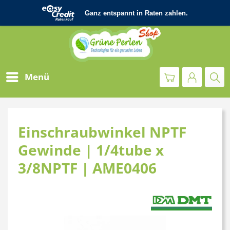
Menü
Einschraubwinkel NPTF
Gewinde | 1/4tube x
3/8NPTF | AME0406