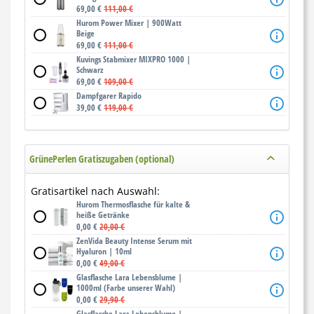
69,00 €
111,00 €
Hurom Power Mixer | 900Watt
Beige
69,00 €
111,00 €
Kuvings Stabmixer MIXPRO 1000 |
Schwarz
69,00 €
109,00 €
Dampfgarer Rapido
39,00 €
119,00 €
GrünePerlen Gratiszugaben (optional)
Gratisartikel nach Auswahl:
Hurom Thermosflasche für kalte &
heiße Getränke
0,00 €
20,00 €
ZenVida Beauty Intense Serum mit
Hyaluron | 10ml
0,00 €
49,00 €
Glasflasche Lara Lebensblume |
1000ml (Farbe unserer Wahl)
0,00 €
29,90 €
Glasflasche Lara Lebensblume |