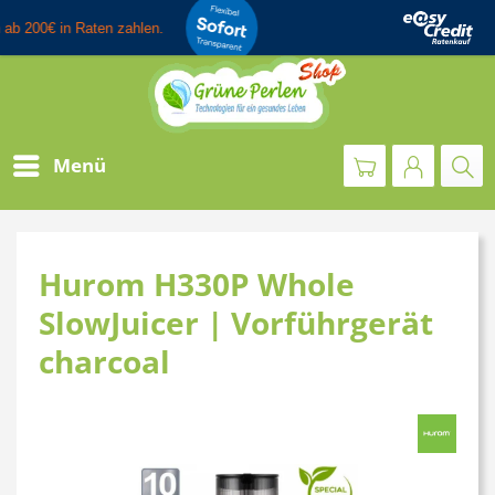
Menü
Hurom H330P Whole
SlowJuicer | Vorführgerät
charcoal