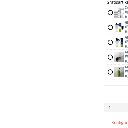
Gratisarti
Z
H
0
G
(
0
G
(
0
G
W
0
G
W
0
Konfigura