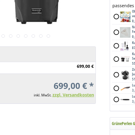
passendes
O
v
0
N
F
0
K
8
K
S
5
699,00 €
Z
Ju
5
699,00 € *
L
3
zzgl. Versandkosten
inkl. MwSt.
L
3
GrünePerlen G