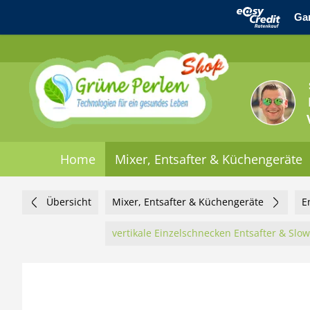
Home
Mixer, Entsafter & Küchengeräte
Übersicht
Mixer, Entsafter & Küchengeräte
E
vertikale Einzelschnecken Entsafter & Slow