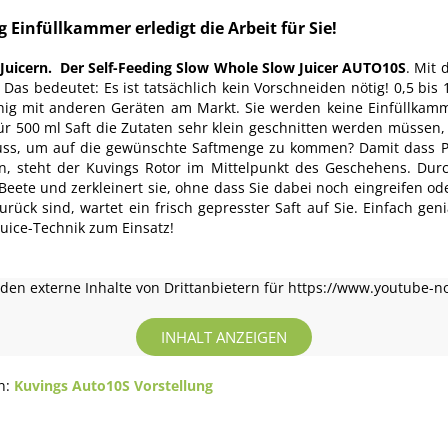
 Einfüllkammer erledigt die Arbeit für Sie!
uicern. Der Self-Feeding Slow Whole Slow Juicer AUTO10S
. Mit 
! Das bedeutet: Es ist tatsächlich kein Vorschneiden nötig! 0,5 bis
uhig mit anderen Geräten am Markt. Sie werden keine Einfüllkam
für 500 ml Saft die Zutaten sehr klein geschnitten werden müssen
ss, um auf die gewünschte Saftmenge zu kommen? Damit dass Pres
 steht der Kuvings Rotor im Mittelpunkt des Geschehens. Durch 
 Beete und zerkleinert sie, ohne dass Sie dabei noch eingreifen o
ück sind, wartet ein frisch gepresster Saft auf Sie. Einfach geni
uice-Technik zum Einsatz!
en externe Inhalte von Drittanbietern für https://www.youtube-n
INHALT ANZEIGEN
en:
Kuvings Auto10S Vorstellung