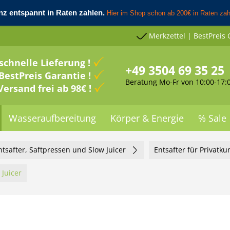
Merkzettel | BestPreis 
schnelle Lieferung !
+49 3504 69 35 25
BestPreis Garantie !
Beratung Mo-Fr von 10:00-17:
Versand frei ab 98€ !
Wasseraufbereitung
Körper & Energie
% Sale
ntsafter, Saftpressen und Slow Juicer
Entsafter für Privatk
 Juicer