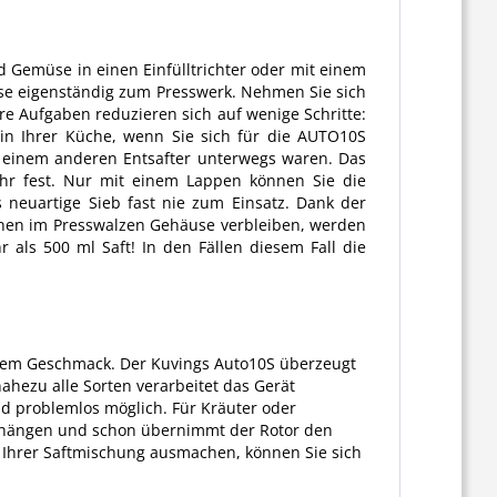
Gemüse in einen Einfülltrichter oder mit einem
üse eigenständig zum Presswerk. Nehmen Sie sich
hre Aufgaben reduzieren sich auf wenige Schritte:
 in Ihrer Küche, wenn Sie sich für die AUTO10S
it einem anderen
Entsafter
unterwegs waren. Das
ehr fest. Nur mit einem Lappen können Sie die
 neuartige Sieb fast nie zum Einsatz. Dank der
önnen im Presswalzen Gehäuse verbleiben, werden
 als 500 ml Saft! In den Fällen diesem Fall die
Ihrem Geschmack. Der Kuvings Auto10S überzeugt
nahezu alle Sorten verarbeitet das Gerät
d problemlos möglich. Für Kräuter oder
einhängen und schon übernimmt der Rotor den
il Ihrer Saftmischung ausmachen, können Sie sich