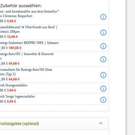
 Zubehör auswählen:
bst- und Gemüsesäfte aus dem Entsafter“
on Clémence Roquefort
,00 €
9,90 €
ussmilchbeutel ❀ Filterfrosch aus Hanf |
einheit 200μm
,00 €
12,90 €
uvings Stabmixer MIXPRO 1000 | Schwarz
7,00 €
109,00 €
uvings Auto10S | Smoothie & Eiscremé
et
5,00 €
69,00 €
itrusaufsatz für Kuvings Auto10S Slow
icer (Typ 3)
1,00 €
64,00 €
urch Orangenschäler
,00 €
7,99 €
urch Tango Ingwerschäler
,00 €
9,99 €
ratiszugaben (optional)