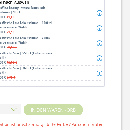
kel nach Auswahl:
enVida Beauty Intense Serum mit
yaluron | 10ml
,00 €
49,00 €
lasflasche Lara Lebensblume | 1000ml
Farbe unserer Wahl)
,00 €
29,90 €
lasflasche Lara Lebensblume | 700ml
Farbe unserer Wahl)
,00 €
29,90 €
lasflasche Sina | 550ml (Farbe unserer
ahl)
,00 €
15,00 €
lasflasche Sina | 360ml (Farbe unserer
ahl)
,00 €
7,95 €
IN DEN WARENKORB
tion ist unvollständig - bitte Farbe / Variation prüfen!