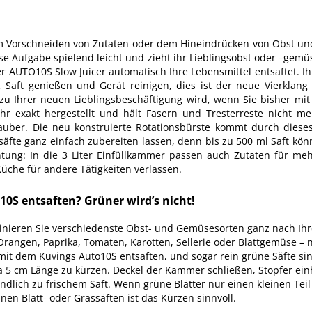
m Vorschneiden von Zutaten oder dem Hineindrücken von Obst und 
se Aufgabe spielend leicht und zieht ihr Lieblingsobst oder –gem
er AUTO10S Slow Juicer automatisch Ihre Lebensmittel entsaftet. I
, Saft genießen und Gerät reinigen, dies ist der neue Vierklang
zu Ihrer neuen Lieblingsbeschäftigung wird, wenn Sie bisher m
ehr exakt hergestellt und hält Fasern und Tresterreste nicht m
uber. Die neu konstruierte Rotationsbürste kommt durch dieses
säfte ganz einfach zubereiten lassen, denn bis zu 500 ml Saft k
tung: In die 3 Liter Einfüllkammer passen auch Zutaten für mehr
Küche für andere Tätigkeiten verlassen.
0S entsaften? Grüner wird’s nicht!
ombinieren Sie verschiedenste Obst- und Gemüsesorten ganz nach 
, Orangen, Paprika, Tomaten, Karotten, Sellerie oder Blattgemüse – 
it dem Kuvings Auto10S entsaften, und sogar rein grüne Säfte sin
wa 5 cm Länge zu kürzen. Deckel der Kammer schließen, Stopfer 
ündlich zu frischem Saft. Wenn grüne Blätter nur einen kleinen Te
nen Blatt- oder Grassäften ist das Kürzen sinnvoll.