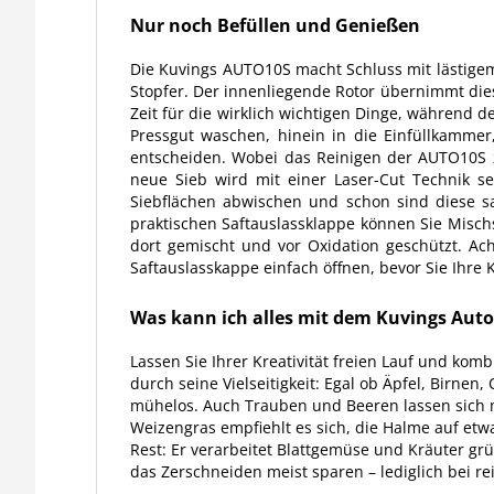
Nur noch Befüllen und Genießen
Die Kuvings AUTO10S macht Schluss mit lästige
Stopfer. Der innenliegende Rotor übernimmt die
Zeit für die wirklich wichtigen Dinge, während d
Pressgut waschen, hinein in die Einfüllkammer
entscheiden. Wobei das Reinigen der AUTO10S 
neue Sieb wird mit einer Laser-Cut Technik s
Siebflächen abwischen und schon sind diese sa
praktischen Saftauslassklappe können Sie Misch
dort gemischt und vor Oxidation geschützt. Ach
Saftauslasskappe einfach öffnen, bevor Sie Ihre 
Was kann ich alles mit dem Kuvings Auto1
Lassen Sie Ihrer Kreativität freien Lauf und k
durch seine Vielseitigkeit: Egal ob Äpfel, Birnen
mühelos. Auch Trauben und Beeren lassen sich m
Weizengras empfiehlt es sich, die Halme auf et
Rest: Er verarbeitet Blattgemüse und Kräuter gr
das Zerschneiden meist sparen – lediglich bei rei