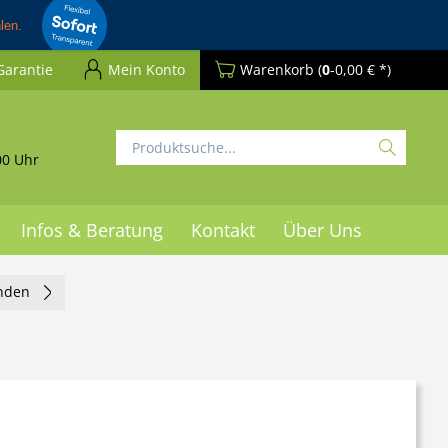
Garantie
Mein Konto
Warenkorb
(
0
-0,00 € *)
00 Uhr
Infos & Beratung
Kontakt
Über Uns
unden