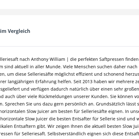
 im Vergleich
elleriesaft nach Anthony William | die perfekten Saftpressen finden!
m sind aktuell in aller Munde. Viele Menschen suchen daher nach
n, um diese Selleriesäfte möglichst effizient und schonend herzus
rer langjährigen Erfahrung helfen. Seit 2013 haben wir mehrere 
usgeliefert und verfügen dadurch natürlich über einen sehr große
nd auch über viele Rückmeldungen unserer Kunden. Sie können v
n. Sprechen Sie uns dazu gern persönlich an. Grundsätzlich lässt s
horizontalen Slow Juicer am besten für Selleriesäfte eignen. In un
orizontale Slow Juicer die besten Entsafter für Sellerie sind und 
ikalen Entsaftern gibt. Wir zeigen Ihnen die aktuell besten Slow Ju
ssen für Selleriesaft. Selbstverständlich eignen sich diese Entsaf