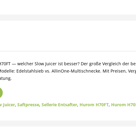
0FT — welcher Slow Juicer ist besser? Der große Vergleich der b
elle: Edelstahlsieb vs. AllinOne-Multischnecke. Mit Preisen, Verg
atung.
w Juicer
,
Saftpresse
,
Sellerie Entsafter
,
Hurom H70FT
,
Hurom H70