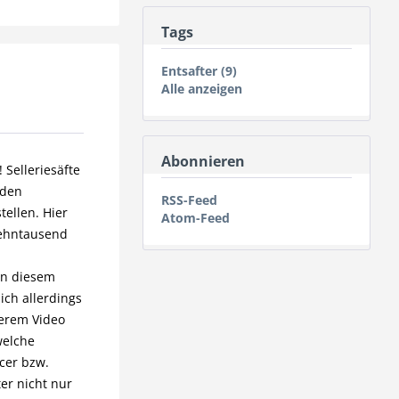
Tags
Entsafter (9)
Alle anzeigen
Abonnieren
 Selleriesäfte
 den
RSS-Feed
tellen. Hier
Atom-Feed
zehntausend
n
on diesem
ich allerdings
serem Video
welche
icer bzw.
ter nicht nur