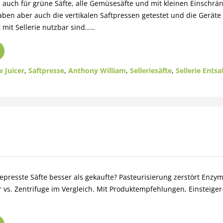
rn auch für grüne Säfte, alle Gemüsesäfte und mit kleinen Einschr
aben aber auch die vertikalen Saftpressen getestet und die Geräte i
mit Sellerie nutzbar sind.....
w Juicer
,
Saftpresse
,
Anthony William
,
Selleriesäfte
,
Sellerie Entsa
epresste Säfte besser als gekaufte? Pasteurisierung zerstört Enzy
r vs. Zentrifuge im Vergleich. Mit Produktempfehlungen, Einsteige