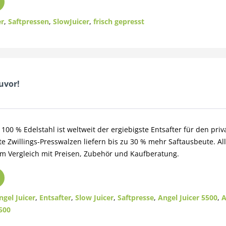
er
,
Saftpressen
,
SlowJuicer
,
frisch gepresst
uvor!
 100 % Edelstahl ist weltweit der ergiebigste Entsafter für den priv
e Zwillings-Presswalzen liefern bis zu 30 % mehr Saftausbeute. Al
 im Vergleich mit Preisen, Zubehör und Kaufberatung.
ngel Juicer
,
Entsafter
,
Slow Juicer
,
Saftpresse
,
Angel Juicer 5500
,
A
500