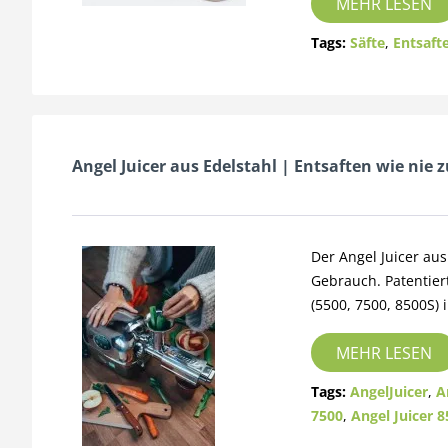
MEHR LESEN
Tags:
Säfte
,
Entsaft
Angel Juicer aus Edelstahl | Entsaften wie nie z
Der Angel Juicer aus
Gebrauch. Patentiert
(5500, 7500, 8500S)
MEHR LESEN
Tags:
AngelJuicer
,
A
7500
,
Angel Juicer 8