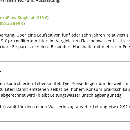
karaffen etc.) und Ausstattung:
exaFlow Single ab 219 €
)
800 ab 599 €
)
ung. Über eine Laufzeit von fünf oder zehn Jahren relativiert sic
15 € pro gefiltertem Liter. Im Vergleich zu Flaschenwasser lässt sic
ürbare Ersparnis erzielen. Besonders Haushalte mit mehreren Per
r
en kontrollierten Lebensmittel. Die Preise liegen bundesweit im
000 Liter! Damit entstehen selbst bei hohem Konsum praktisch ka
 abgerechnet wird) bleibt Leitungswasser unschlagbar günstig.
Jahr) zahlt für den reinen Wasserbezug aus der Leitung etwa 2,92 €