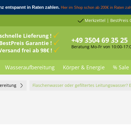
Merkzettel | BestPreis 
schnelle Lieferung !
+49 3504 69 35 25
BestPreis Garantie !
Beratung Mo-Fr von 10:00-17:
Versand frei ab 98€ !
Wasseraufbereitung
Körper & Energie
% Sale
ereitung
Flaschenwasser oder gefiltertes Leitungswasser? 