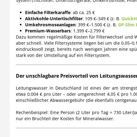
System (Tischfilter, Untertischgeräte, Umkehrosmose, Filter
Einfache Filterkaraffe
: ab ca. 25 €
Aktivkohle-Untertischfilter
: 109 €–349 € (z. B.
QuickH
Umkehrosmoseanlagen
: 399 €–1.500 € (z. B.
GP-Slim 
Premium-Wasserbars
: 1.399 €–2.799 €
Dazu kommen regelmäßige Kosten für Filterwechsel und Wart
aber schnell. Viele Filtersysteme liegen bei um die 0,05–0,
eindrucksvoll zeigt, bereits nach wenigen Jahren eine sp
stark von der Umstellung auf ein Filtersystem.
Der unschlagbare Preisvorteil von Leitungswasse
Leitungswasser in Deutschland ist eines der am strengst
etwa 0,004 € pro Liter – oder umgerechnet 4,05 € pro 1.
einschließlicher Abwassergebühr (die ebenfalls centgenau
Rechenbeispiel: Eine Person (2 Liter pro Tag = 730 Liter/
nur ein Bruchteil der Kosten für Mineralwasser.