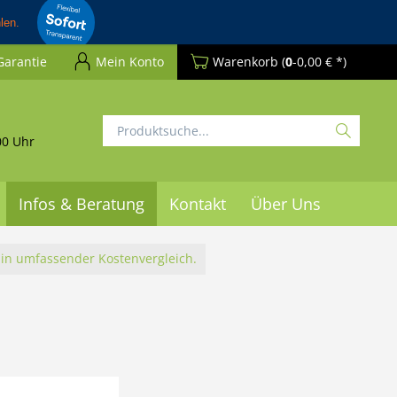
Garantie
Mein Konto
Warenkorb
(
0
-0,00 € *)
00 Uhr
Infos & Beratung
Kontakt
Über Uns
Ein umfassender Kostenvergleich.