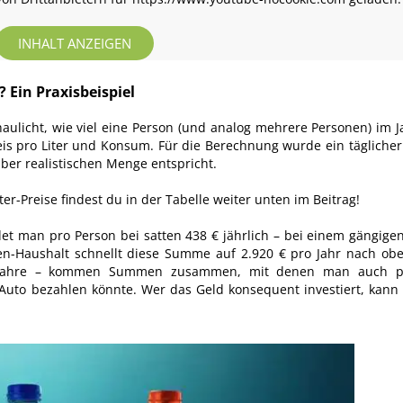
INHALT ANZEIGEN
 Ein Praxisbeispiel
chaulicht, wie viel eine Person (und analog mehrere Personen) im J
eis pro Liter und Konsum. Für die Berechnung wurde ein tägliche
ber realistischen Menge entspricht.
er-Preise findest du in der Tabelle weiter unten im Beitrag!
et man pro Person bei satten 438 € jährlich – bei einem gängigen
onen-Haushalt schnellt diese Summe auf 2.920 € pro Jahr nach ob
n Jahre – kommen Summen zusammen, mit denen man auch pr
 Auto bezahlen könnte. Wer das Geld konsequent investiert, kann