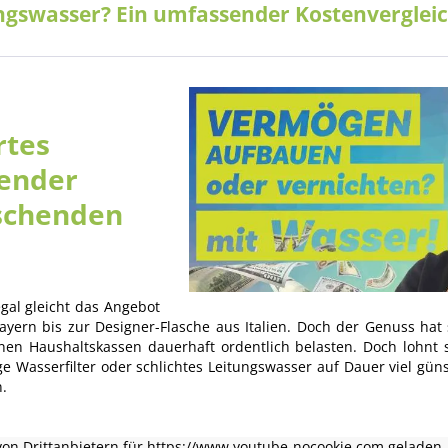
ungswasser? Ein umfassender Kostenvergleic
rtes
sender
aschenden
gal gleicht das Angebot
ayern bis zur Designer-Flasche aus Italien. Doch der Genuss hat 
nen Haushaltskassen dauerhaft ordentlich belasten. Doch lohnt s
e Wasserfilter oder schlichtes Leitungswasser auf Dauer viel gün
.
on Drittanbietern für https://www.youtube-nocookie.com geladen.