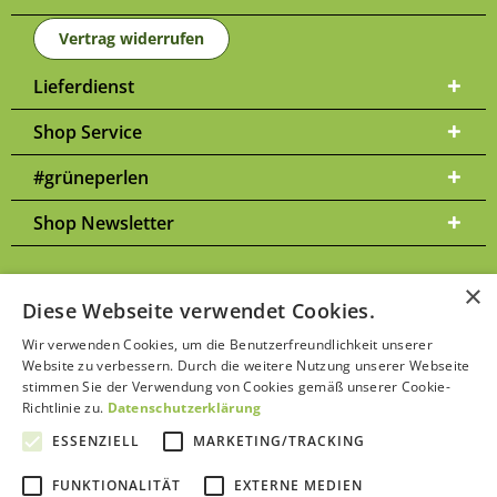
Vertrag widerrufen
Lieferdienst
Shop Service
#grüneperlen
Shop Newsletter
×
Diese Webseite verwendet Cookies.
Versandkosten
* Alle Preise inkl. gesetzl. Mehrwertsteuer zzgl.
und
Wir verwenden Cookies, um die Benutzerfreundlichkeit unserer
ggf. Nachnahmegebühren, wenn nicht anders beschrieben | Bitte
Website zu verbessern. Durch die weitere Nutzung unserer Webseite
Datenschutzerklärung
beachten Sie unsere
stimmen Sie der Verwendung von Cookies gemäß unserer Cookie-
Richtlinie zu.
Datenschutzerklärung
ESSENZIELL
MARKETING/TRACKING
FUNKTIONALITÄT
EXTERNE MEDIEN