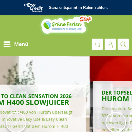
Menü
DER TOPSELLER
HUROM H320 SLOWJUICER
Die absolute Sensation unter den Entsaftern! Der H-
320N von Hurom überzeugt nicht nur mit seinem 
hochwertigen Design, sondern auch mit seinen 
Vorteilen. Wahrscheinlich der beste Entsafter, die 