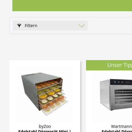
Filtern
Unser Tip
byZoo
Wartmann
Edelstahl Dörrgerät Mini |
Edelstahl Dörr