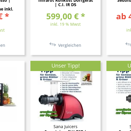
sso |
Infrarot Rohkost Dörrgerät
Sedon
| C.I. IR D5
e inkl.
€ *
e
599,00 € *
ab 
inkl. 19 % Mwst
wst
in
hen
Vergleichen
Unser Tipp!
U
Sana Juicers