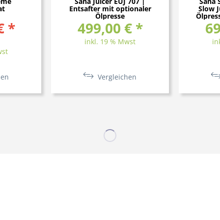
eme
Sana Juicer EUJ 707 |
Sana 
at
Entsafter mit optionaler
Slow J
Ölpresse
Ölpress
€ *
499,00 € *
69
inkl. 19 % Mwst
in
wst
hen
Vergleichen