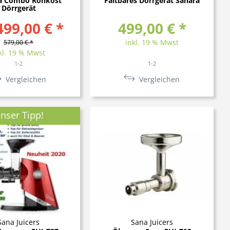
a Combo Rohkost
Faltbares Dörrgerät Sahara
Dörrgerät
499,00 € *
499,00 € *
inkl. 19 % Mwst
579,00 € *
kl. 19 % Mwst
1-2
1-2
Vergleichen
Vergleichen
nser Tipp!
Sana Juicers
Sana Juicers