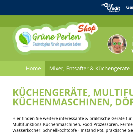
Home
Mixer, Entsafter & Küchengeräte
KÜCHENGERÄTE, MULTIF
KÜCHENMASCHINEN, DÖR
Hier finden Sie weitere interessante & praktische Geräte f
Multifunktions-Küchenmaschinen, Food-Prozessoren, Ferment
Wasserkocher, Schnellkochtöpfe - Instand Pot, praktische G