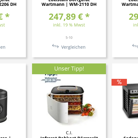
2206 DH
Wartmann | WM-2110 DH
Wartma
€ *
247,89 € *
29
wst
inkl. 19 % Mwst
in
5-10
hen
Vergleichen
Unser Tipp!
C.I.