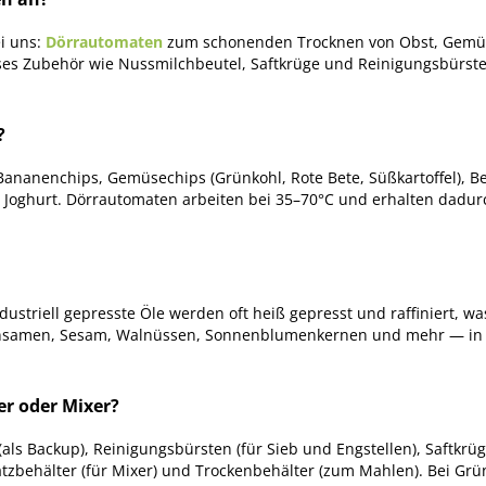
i uns:
Dörrautomaten
zum schonenden Trocknen von Obst, Gemüse 
es Zubehör wie Nussmilchbeutel, Saftkrüge und Reinigungsbürsten.
?
, Bananenchips, Gemüsechips (Grünkohl, Rote Bete, Süßkartoffel), Be
Joghurt. Dörrautomaten arbeiten bei 35–70°C und erhalten dadurc
ndustriell gepresste Öle werden oft heiß gepresst und raffiniert, 
insamen, Sesam, Walnüssen, Sonnenblumenkernen und mehr — in Mi
er oder Mixer?
als Backup), Reinigungsbürsten (für Sieb und Engstellen), Saftkrü
usatzbehälter (für Mixer) und Trockenbehälter (zum Mahlen). Bei Gr