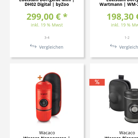
DH02 Digital | byZoo
Wartmann | WM-
299,00 € *
198,30 
inkl. 19 % Mwst
inkl. 19 % M
3-4
1-2
Vergleichen
Vergleic
Wacaco
Wacaco