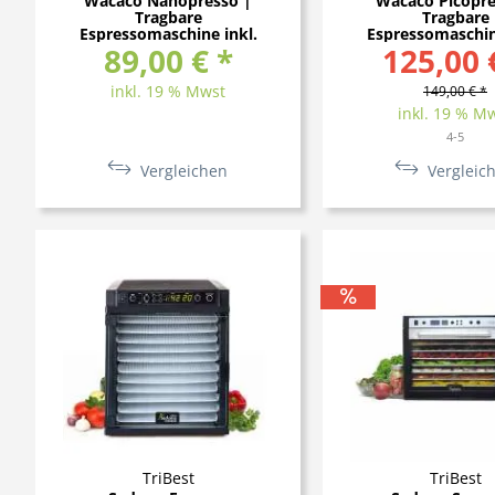
Wacaco Nanopresso |
Wacaco Picopre
Tragbare
Tragbare
Espressomaschine inkl.
Espressomaschin
89,00 € *
Schutzhülle
125,00 
Schutzhüll
inkl. 19 % Mwst
149,00 € *
inkl. 19 % M
4-5
Vergleichen
Vergleic
TriBest
TriBest