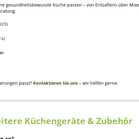
 eine gesundheitsbewusste Küche passen – von Entsaftern über Mixer
eratung:
929)
ra)
er
derungen passt?
Kontaktieren Sie uns
– wir helfen gerne.
Weitere Küchengeräte & Zubehör
en an?