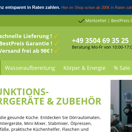
Merkzettel | BestPreis 
schnelle Lieferung !
+49 3504 69 35 25
BestPreis Garantie !
Beratung Mo-Fr von 10:00-17:
Versand frei ab 98€ !
Wasseraufbereitung
Körper & Energie
% Sale
UNKTIONS-
RGERÄTE & ZUBEHÖR
ür die gesunde Küche. Entdecken Sie Dörrautomaten,
iergeräte, Mini-Mixer, Stabmixer, Ölpressen,
efäße, praktische Küchenhelfer, Flaschen und