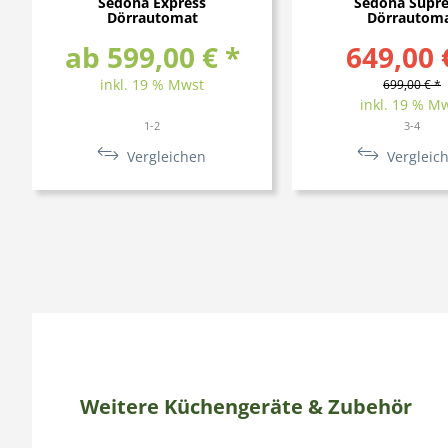
Sedona Express
Sedona Supr
Dörrautomat
Dörrautom
ab 599,00 € *
649,00 
inkl. 19 % Mwst
699,00 € *
inkl. 19 % M
1-2
3-4
Vergleichen
Vergleic
Weitere Küchengeräte & Zubehör