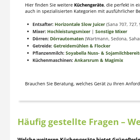
Hier finden Sie weitere
Küchengeräte
, die perfekt in
auch in spezialisierten Kategorien mit ausführlicher B
Entsafter:
Horizontale Slow Juicer
(Sana 707, 727, 
Mixer:
Hochleistungsmixer
|
Sonstige Mixer
Dörren:
Dörrautomaten
(Wartmann, Sedona, Saha
Getreide:
Getreidemühlen & Flocker
Pflanzenmilch:
Soyabella Nuss- & Sojamilchbereit
Küchenmaschinen:
Ankarsrum & Magimix
Brauchen Sie Beratung, welches Gerät zu Ihren Anfor
Häufig gestellte Fragen – 
Welche weiteren Küchengeräte bietet GrünePerl