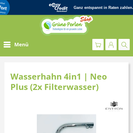
Menü
Wasserhahn 4in1 | Neo
Plus (2x Filterwasser)