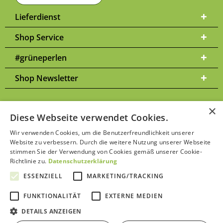
Lieferdienst
Shop Service
#grüneperlen
Shop Newsletter
×
Diese Webseite verwendet Cookies.
Versandkosten
* Alle Preise inkl. gesetzl. Mehrwertsteuer zzgl.
und
Wir verwenden Cookies, um die Benutzerfreundlichkeit unserer
ggf. Nachnahmegebühren, wenn nicht anders beschrieben | Bitte
Website zu verbessern. Durch die weitere Nutzung unserer Webseite
Datenschutzerklärung
beachten Sie unsere
stimmen Sie der Verwendung von Cookies gemäß unserer Cookie-
Richtlinie zu.
Datenschutzerklärung
ESSENZIELL
MARKETING/TRACKING
FUNKTIONALITÄT
EXTERNE MEDIEN
Kontakt aufnehmen
DETAILS ANZEIGEN