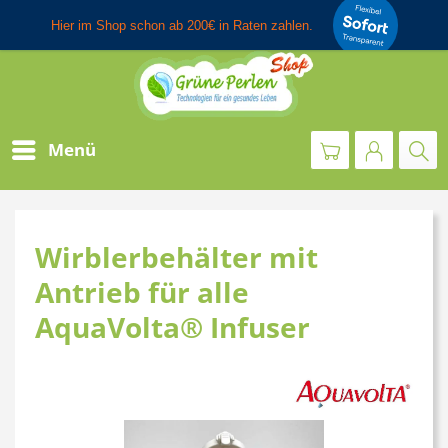
Menü
Wirblerbehälter mit
Antrieb für alle
AquaVolta® Infuser