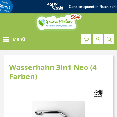
Menü
Wasserhahn 3in1 Neo (4
Farben)