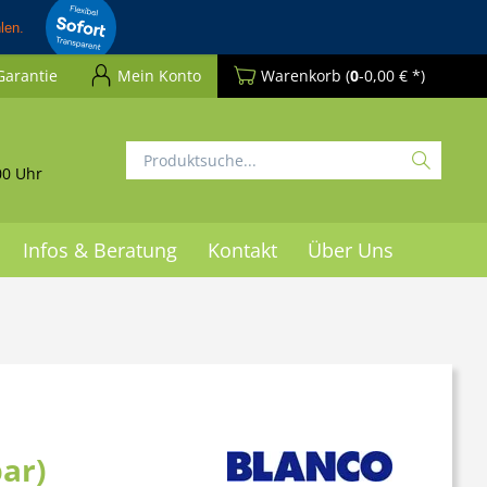
Garantie
Mein Konto
Warenkorb
(
0
-0,00 € *)
00 Uhr
Infos & Beratung
Kontakt
Über Uns
ar)