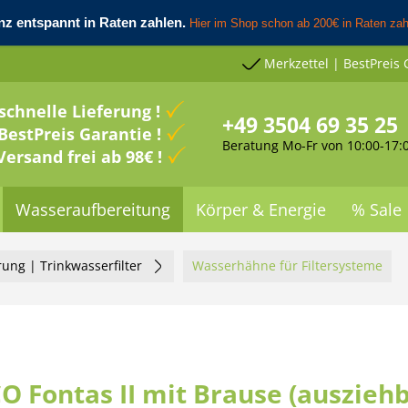
Merkzettel | BestPreis 
schnelle Lieferung !
+49 3504 69 35 25
BestPreis Garantie !
Beratung Mo-Fr von 10:00-17:
Versand frei ab 98€ !
Wasseraufbereitung
Körper & Energie
% Sale
rung | Trinkwasserfilter
Wasserhähne für Filtersysteme
 Fontas II mit Brause (ausziehb