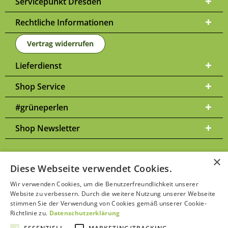
Servicepunkt Dresden
Rechtliche Informationen
Vertrag widerrufen
Lieferdienst
Shop Service
#grüneperlen
Shop Newsletter
×
Diese Webseite verwendet Cookies.
Versandkosten
* Alle Preise inkl. gesetzl. Mehrwertsteuer zzgl.
und
Wir verwenden Cookies, um die Benutzerfreundlichkeit unserer
ggf. Nachnahmegebühren, wenn nicht anders beschrieben | Bitte
Website zu verbessern. Durch die weitere Nutzung unserer Webseite
Datenschutzerklärung
beachten Sie unsere
stimmen Sie der Verwendung von Cookies gemäß unserer Cookie-
Richtlinie zu.
Datenschutzerklärung