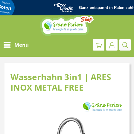
Menü
Wasserhahn 3in1 | ARES
INOX METAL FREE