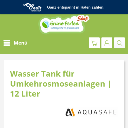
Menü
Wasser Tank für
Umkehrosmoseanlagen |
12 Liter