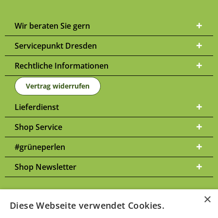
Wir beraten Sie gern
Servicepunkt Dresden
Rechtliche Informationen
Vertrag widerrufen
Lieferdienst
Shop Service
#grüneperlen
Shop Newsletter
×
Diese Webseite verwendet Cookies.
Versandkosten
* Alle Preise inkl. gesetzl. Mehrwertsteuer zzgl.
und