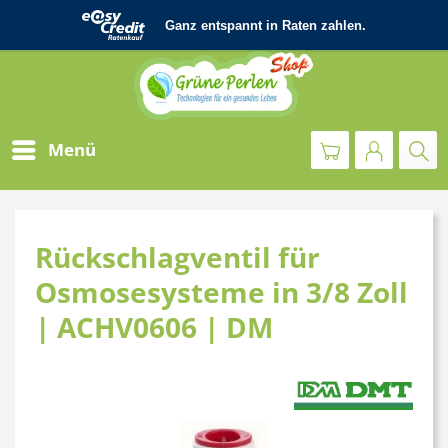
Menü
Rückschlagventil für
Osmosesysteme in 3/8 Zoll
| ACHV0606 | DM