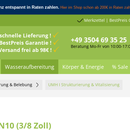
Merkzettel | BestPreis 
schnelle Lieferung !
+49 3504 69 35 25
BestPreis Garantie !
Beratung Mo-Fr von 10:00-17:
Versand frei ab 98€ !
Wasseraufbereitung
Körper & Energie
% Sale
erung & Belebung
UMH I Strukturierung & Vitalisierung
10 (3/8 Zoll)