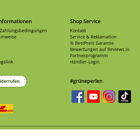
Informationen
Shop Service
 Zahlungsbedingungen
Kontakt
inweise
Service & Reklamation
% BestPreis Garantie
Bewertungen auf Reviews.io
Partnerprogramm
gslink
Händler-Login
#grüneperlen
iderrufen
sandkosten
und ggf. Nachnahmegebühren, wenn nicht anders beschrieben | B