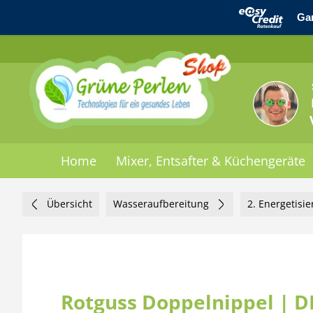
Home
Mixer, Entsafter & Küchengeräte
Übersicht
Wasseraufbereitung
2. Energetisi
Rotguss Doppelnippel | DN