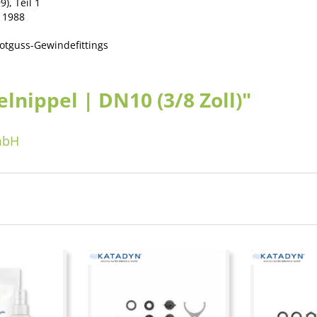
), Teil 1
N 1988
otguss-Gewindefittings
nippel | DN10 (3/8 Zoll)"
mbH