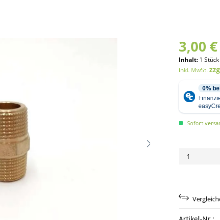
3,00 €
Inhalt:
1 Stück
zz
inkl. MwSt.
Sofort versan
Vergleic
Artikel-Nr.: