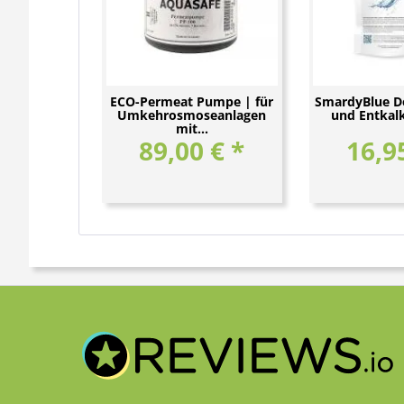
ECO-Permeat Pumpe | für
SmardyBlue De
Umkehrosmoseanlagen
und Entkalk
mit...
89,00 € *
16,9