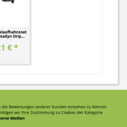
slaufhahnsset
atadyn Drip...
1 € *
 die Bewertungen anderer Kunden einsehen zu können
ötigen wir Ihre Zustimmung zu Cookies der Kategorie
terne Medien