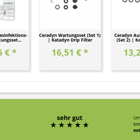
sinfektions-
Ceradyn Wartungsset (Set 1)
Ceradyn Au
ungsset...
| Katadyn Drip Filter
(Set 2) | K
5 € *
16,51 € *
13,2
sehr gut
Um
ben
ex