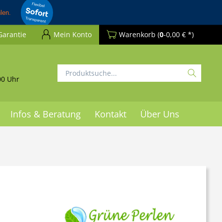
Garantie
Mein Konto
Warenkorb
(
0
-0,00 € *)
00 Uhr
Infos & Beratung
Kontakt
Über Uns